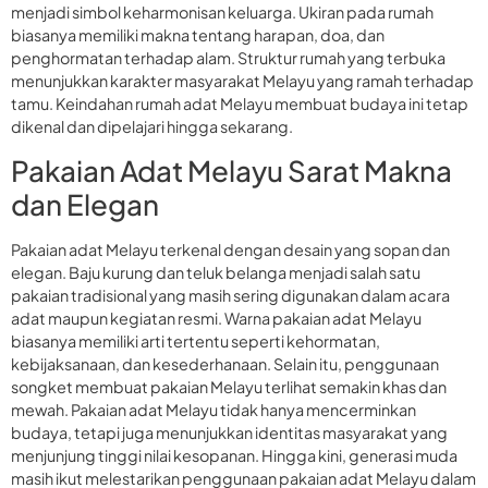
menjadi simbol keharmonisan keluarga. Ukiran pada rumah
biasanya memiliki makna tentang harapan, doa, dan
penghormatan terhadap alam. Struktur rumah yang terbuka
menunjukkan karakter masyarakat Melayu yang ramah terhadap
tamu. Keindahan rumah adat Melayu membuat budaya ini tetap
dikenal dan dipelajari hingga sekarang.
Pakaian Adat Melayu Sarat Makna
dan Elegan
Pakaian adat Melayu terkenal dengan desain yang sopan dan
elegan. Baju kurung dan teluk belanga menjadi salah satu
pakaian tradisional yang masih sering digunakan dalam acara
adat maupun kegiatan resmi. Warna pakaian adat Melayu
biasanya memiliki arti tertentu seperti kehormatan,
kebijaksanaan, dan kesederhanaan. Selain itu, penggunaan
songket membuat pakaian Melayu terlihat semakin khas dan
mewah. Pakaian adat Melayu tidak hanya mencerminkan
budaya, tetapi juga menunjukkan identitas masyarakat yang
menjunjung tinggi nilai kesopanan. Hingga kini, generasi muda
masih ikut melestarikan penggunaan pakaian adat Melayu dalam