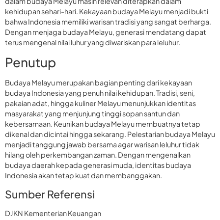
dalam budaya Melayu masih relevan diterapkan dalam
kehidupan sehari-hari. Kekayaan budaya Melayu menjadi bukti
bahwa Indonesia memiliki warisan tradisi yang sangat berharga.
Dengan menjaga budaya Melayu, generasi mendatang dapat
terus mengenal nilai luhur yang diwariskan para leluhur.
Penutup
Budaya Melayu merupakan bagian penting dari kekayaan
budaya Indonesia yang penuh nilai kehidupan. Tradisi, seni,
pakaian adat, hingga kuliner Melayu menunjukkan identitas
masyarakat yang menjunjung tinggi sopan santun dan
kebersamaan. Keunikan budaya Melayu membuatnya tetap
dikenal dan dicintai hingga sekarang. Pelestarian budaya Melayu
menjadi tanggung jawab bersama agar warisan leluhur tidak
hilang oleh perkembangan zaman. Dengan mengenalkan
budaya daerah kepada generasi muda, identitas budaya
Indonesia akan tetap kuat dan membanggakan.
Sumber Referensi
DJKN Kementerian Keuangan