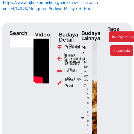
https://www.djkn.kemenkeu.go.id/kanwil-rsk/baca-
artikel/14245/Mengenal-Budaya-Melayu-di-Kota-
Tags
Search
Budaya
Video
Budaya
budaya mela
Lainnya
Detail
Riau
Provinsi
Mi
indonesia
e
Acara
,
Jenis
Kh
Sakral
Adat
Budaya
as
Istiadat
M
Ac
Riz
Riau
Lokasi
al
eh
Ay
:
Budaya
Jenis
ub
Cit
Post
y
a
2
Ra
4
sa
N
ya
o
v
ng
e
Be
m
ra
b
ni
e
r