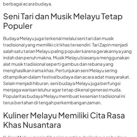
berbagai acara budaya.
Seni Tari dan Musik Melayu Tetap
Populer
Budaya Melayu juga terkenal melalui seni tari dan musik
tradisional yang memiliki ciri khas tersendiri. Tari Zapin menjadi
salah satu tarian Melayu paling populer karena gerakannya yang
indah dan penuh makna. Musik Melayu biasanya menggunakan
alat musik tradisional seperti gambus dan rebana yang
menghasilkan irama khas. Pertunjukan seni Melayu sering
ditampilkan dalam festival budaya dan acara adat masyarakat.
Selain menjadi hiburan, seni budaya Melayu juga berfungsi
menjaga warisan leluhur agar tetap dikenal generasi muda.
Popularitas budaya Melayu membuat kesenian tradisional ini
terus bertahan di tengah perkembangan zaman.
Kuliner Melayu Memiliki Cita Rasa
Khas Nusantara