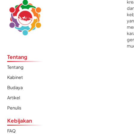
kre
da
ke
ya
me
kar
gen
mu
Tentang
Tentang
Kabinet
Budaya
Artikel
Penulis
Kebijakan
FAQ