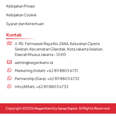
Kebijakan Privasi
Kebijakan Cookie
Syarat dan Ketentuan
Kontak
Jl. RS. Fatmawati Raya No.28AA, Kelurahan Cipete
Selatan, Kecamatan Cilandak, Kota Jakarta Selatan,
Daerah Khusus Jakarta - 12410
admin@negerikami.id
Marketing (Indah): +62 811 8803 6731
Partnership (Dara): +62 811 8803 6732
Info (Afifah): +62 811 8803 6733
Copyright ©
2026
by
. All Rights Reserved.
Negeri Kami
Garap Digital