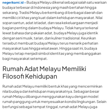
Budaya Melayu dikenal sebagai salah satu warisan
negerikami.id –
budaya terbesar di Indonesia yang masih bertahan hingga
sekarang. Tradisi Melayu berkembang di berbagai daerah dan
memiliki ciri khas yang kuat dalam kehidupan masyarakat. Nilai
sopan santun, adat istiadat, dan rasa kekeluargaan menjadi
bagian penting dalam budaya Melayu. Tidak hanya terkenal
lewat bahasa dan pakaian adat, budaya Melayu juga identik
dengan seni musik, tarian, dan kuliner tradisional. Keunikan
tersebut membuat budaya Melayu terus menarik perhatian
masyarakat luas hingga wisatawan. Hingga saat ini, budaya
Melayu tetap menjadi simbol identitas yang membanggakan
bagi masyarakat setempat.
Rumah Adat Melayu Memiliki
Filosofi Kehidupan
Rumah adat Melayu memiliki bentuk khas yang mencerminkan
nilai budaya dan kehidupan masyarakatnya. Sebagian besar
rumah Melayu dibangun menggunakan kayu dengan model
rumah panggung untuk menyesuaikan kondisi lingkungan. Selain
berfungsi sebagai tempat tinggal, rumah adat Melayu juga