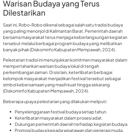
Warisan Budaya yang Terus
Dilestarikan
Saat ini, Robo-Robo dikenal sebagai salah satu tradisi budaya
yang paling menonjol di Kalimantan Barat. Pemerintah daerah
bersama masyarakat terus menjaga keberlangsungan kegiatan
tersebut melalui berbagai program budaya yang melibatkan
banyak pihak (Diskominfo Kabupaten Mempawah, 2024).
Pelestarian tradisi ini menunjukkan komitmen masyarakat dalam
mempertahankan warisan budaya lokal di tengah
perkembangan zaman. Di sisi lain, keterlibatan berbagai
kelompok masyarakat menjadikan festival tersebut sebagai
simbol kebersamaan yang masih kuat hingga sekarang
(Diskominfo Kabupaten Mempawah, 2024).
Beberapa upaya pelestarian yang dilakukan meliputi:
Penyelenggaraan festival budaya setiap tahun.
Keterlibatan masyarakat dalam prosesi adat.
Dukungan pemerintah daerah terhadap kegiatan budaya.
Promosi budaya kepada wisatawan dan generasi muda.