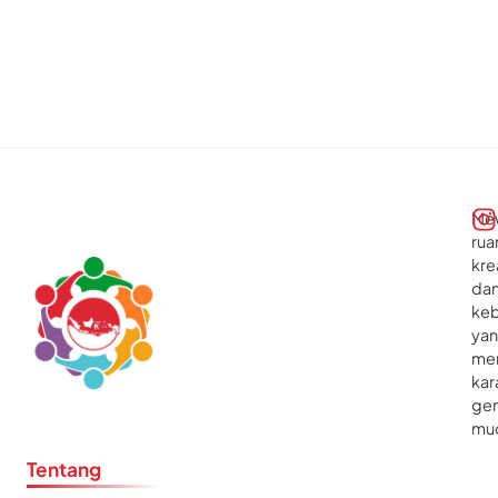
dis
io
nal
Me
rua
kre
da
ke
ya
me
kar
gen
mu
Tentang