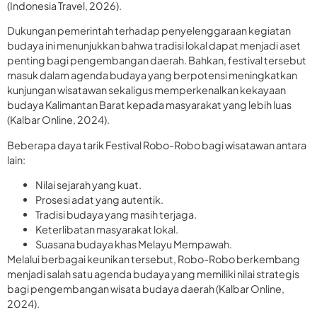
(Indonesia Travel, 2026).
Dukungan pemerintah terhadap penyelenggaraan kegiatan
budaya ini menunjukkan bahwa tradisi lokal dapat menjadi aset
penting bagi pengembangan daerah. Bahkan, festival tersebut
masuk dalam agenda budaya yang berpotensi meningkatkan
kunjungan wisatawan sekaligus memperkenalkan kekayaan
budaya Kalimantan Barat kepada masyarakat yang lebih luas
(Kalbar Online, 2024).
Beberapa daya tarik Festival Robo-Robo bagi wisatawan antara
lain:
Nilai sejarah yang kuat.
Prosesi adat yang autentik.
Tradisi budaya yang masih terjaga.
Keterlibatan masyarakat lokal.
Suasana budaya khas Melayu Mempawah.
Melalui berbagai keunikan tersebut, Robo-Robo berkembang
menjadi salah satu agenda budaya yang memiliki nilai strategis
bagi pengembangan wisata budaya daerah (Kalbar Online,
2024).