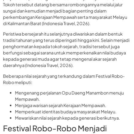
Tokoh tersebut datang bersama rombongannya melalui jalur
sungai dan kemudian menjadi bagian penting dalam
perkembangan Kerajaan Mempawah serta masyarakat Melayu
di Kalimantan Barat (Indonesia Travel, 2026).
Peristiwa bersejarah itu selanjutnya diwariskan dalam bentuk
tradisi tahunan yang terus diperingati hingga kini. Selain menjadi
penghormatan kepada tokoh sejarah, tradisi tersebut juga
berfungsi sebagai sarana untuk memperkenalkan nilai budaya
kepada generasi muda agar tetap mengenal akar sejarah
daerahnya (Indonesia Travel, 2026).
Beberapa nilai sejarah yang terkandung dalam Festival Robo-
Robo meliputi:
Mengenang perjalanan Opu Daeng Manambon menuju
Mempawah.
Menjaga warisan sejarah Kerajaan Mempawah.
Memperkuat identitas budaya masyarakat Melayu.
Mewariskan nilai sejarah kepada generasi berikutnya.
Festival Robo-Robo Menjadi