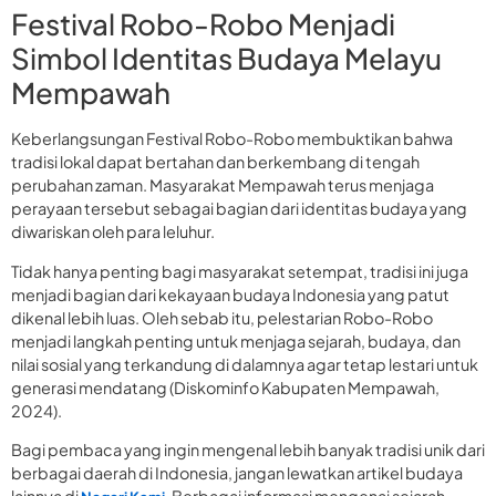
Festival Robo-Robo Menjadi
Simbol Identitas Budaya Melayu
Mempawah
Keberlangsungan Festival Robo-Robo membuktikan bahwa
tradisi lokal dapat bertahan dan berkembang di tengah
perubahan zaman. Masyarakat Mempawah terus menjaga
perayaan tersebut sebagai bagian dari identitas budaya yang
diwariskan oleh para leluhur.
Tidak hanya penting bagi masyarakat setempat, tradisi ini juga
menjadi bagian dari kekayaan budaya Indonesia yang patut
dikenal lebih luas. Oleh sebab itu, pelestarian Robo-Robo
menjadi langkah penting untuk menjaga sejarah, budaya, dan
nilai sosial yang terkandung di dalamnya agar tetap lestari untuk
generasi mendatang (Diskominfo Kabupaten Mempawah,
2024).
Bagi pembaca yang ingin mengenal lebih banyak tradisi unik dari
berbagai daerah di Indonesia, jangan lewatkan artikel budaya