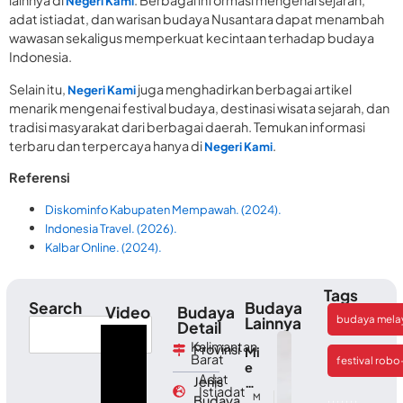
lainnya di
. Berbagai informasi mengenai sejarah,
Negeri Kami
adat istiadat, dan warisan budaya Nusantara dapat menambah
wawasan sekaligus memperkuat kecintaan terhadap budaya
Indonesia.
Selain itu,
juga menghadirkan berbagai artikel
Negeri Kami
menarik mengenai festival budaya, destinasi wisata sejarah, dan
tradisi masyarakat dari berbagai daerah. Temukan informasi
terbaru dan terpercaya hanya di
.
Negeri Kami
Referensi
Diskominfo Kabupaten Mempawah. (2024).
Indonesia Travel. (2026).
Kalbar Online. (2024).
Tags
Search
Budaya
Video
Budaya
budaya mela
Lainnya
Detail
Kalimantan
Provinsi
Mi
Barat
festival rob
e
Adat
Jenis
Kh
Istiadat
as
M
,
,
,
,
,
,
,
Budaya