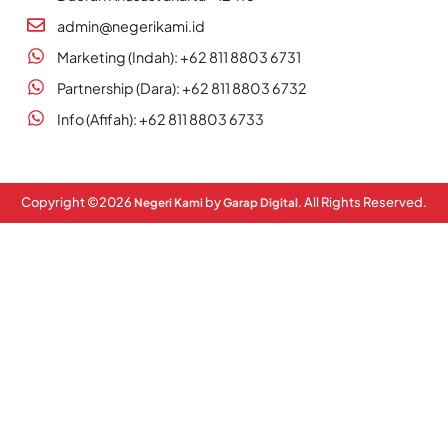
admin@negerikami.id
Marketing (Indah): +62 811 8803 6731
Partnership (Dara): +62 811 8803 6732
Info (Afifah): +62 811 8803 6733
Copyright ©
2026
by
. All Rights Reserved.
Negeri Kami
Garap Digital