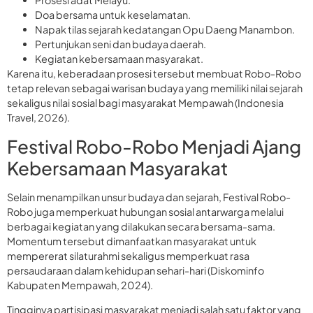
Prosesi adat Melayu.
Doa bersama untuk keselamatan.
Napak tilas sejarah kedatangan Opu Daeng Manambon.
Pertunjukan seni dan budaya daerah.
Kegiatan kebersamaan masyarakat.
Karena itu, keberadaan prosesi tersebut membuat Robo-Robo
tetap relevan sebagai warisan budaya yang memiliki nilai sejarah
sekaligus nilai sosial bagi masyarakat Mempawah (Indonesia
Travel, 2026).
Festival Robo-Robo Menjadi Ajang
Kebersamaan Masyarakat
Selain menampilkan unsur budaya dan sejarah, Festival Robo-
Robo juga memperkuat hubungan sosial antarwarga melalui
berbagai kegiatan yang dilakukan secara bersama-sama.
Momentum tersebut dimanfaatkan masyarakat untuk
mempererat silaturahmi sekaligus memperkuat rasa
persaudaraan dalam kehidupan sehari-hari (Diskominfo
Kabupaten Mempawah, 2024).
Tingginya partisipasi masyarakat menjadi salah satu faktor yang