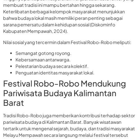
membuat tradisi ini mampu bertahan hingga sekarang.
Keterlibatan berbagai kelompok masyarakat menunjukkan
bahwa budaya lokal masih memiliki peran penting sebagai
sarana pemersatu dalam kehidupan sosial (Diskominfo
Kabupaten Mempawah, 2024).
Nilai sosial yang tercermin dalam Festival Robo-Robo meliputi:
Semangat gotong royong.
Kebersamaan antarwarga.
Pelestarian budaya secara kolektif.
Penguatan identitas masyarakat lokal.
Festival Robo-Robo Mendukung
Pariwisata Budaya Kalimantan
Barat
Tradisi Robo-Robo juga memberikan kontribusi terhadap sektor
pariwisata budaya di Kalimantan Barat. Banyak wisatawan
tertarik untuk mengenal sejarah, budaya, dan tradisi masyarakat
Melayu Mempawah secara langsung melalui festival tersebut