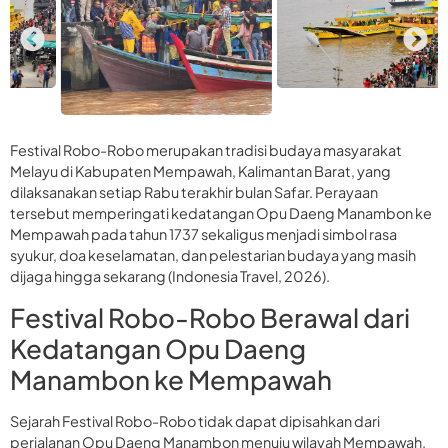
Festival Robo-Robo merupakan tradisi budaya masyarakat
Melayu di Kabupaten Mempawah, Kalimantan Barat, yang
dilaksanakan setiap Rabu terakhir bulan Safar. Perayaan
tersebut memperingati kedatangan Opu Daeng Manambon ke
Mempawah pada tahun 1737 sekaligus menjadi simbol rasa
syukur, doa keselamatan, dan pelestarian budaya yang masih
dijaga hingga sekarang (Indonesia Travel, 2026).
Festival Robo-Robo Berawal dari
Kedatangan Opu Daeng
Manambon ke Mempawah
Sejarah Festival Robo-Robo tidak dapat dipisahkan dari
perjalanan Opu Daeng Manambon menuju wilayah Mempawah.