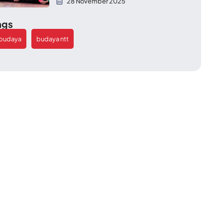
28 November 2025
ags
budaya
budaya ntt
,
,
,
,