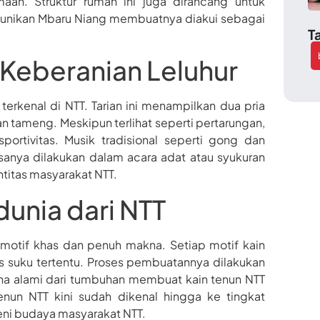
an. Struktur rumah ini juga dirancang untuk
unikan Mbaru Niang membuatnya diakui sebagai
T
 Keberanian Leluhur
terkenal di NTT. Tarian ini menampilkan dua pria
tameng. Meskipun terlihat seperti pertarungan,
ortivitas. Musik tradisional seperti gong dan
iasanya dilakukan dalam acara adat atau syukuran
titas masyarakat NTT.
dunia dari NTT
 motif khas dan penuh makna. Setiap motif kain
as suku tertentu. Proses pembuatannya dilakukan
a alami dari tumbuhan membuat kain tenun NTT
tenun NTT kini sudah dikenal hingga ke tingkat
seni budaya masyarakat NTT.