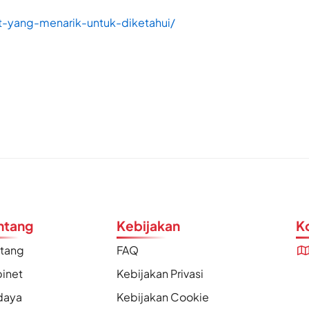
t-yang-menarik-untuk-diketahui/
ntang
Kebijakan
K
ntang
FAQ
inet
Kebijakan Privasi
daya
Kebijakan Cookie