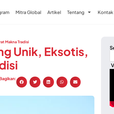
gram
Mitra Global
Artikel
Tentang
Kontak
rat Makna Tradisi
g Unik, Eksotis,
S
disi
V
Bagikan: