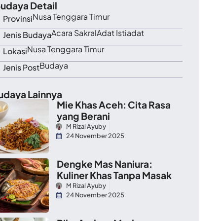
udaya Detail
Nusa Tenggara Timur
Provinsi
Acara Sakral
Adat Istiadat
Jenis Budaya
Nusa Tenggara Timur
Lokasi
Budaya
Jenis Post
udaya Lainnya
Mie Khas Aceh: Cita Rasa
yang Berani
M Rizal Ayuby
24 November 2025
Dengke Mas Naniura:
Kuliner Khas Tanpa Masak
M Rizal Ayuby
24 November 2025