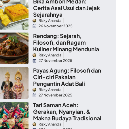
Bika Ambon Medan:
Cerita Asal Usul dan Jejak
Sejarahnya
Rizky Ananda
26 November 2025
Rendang: Sejarah,
Filosofi, dan Ragam
Kuliner Minang Mendunia
Rizky Ananda
27 November 2025
Payas Agung: Filosofi dan
Ciri-ciri Pakaian
Pengantin Adat Bali
Rizky Ananda
27 November 2025
Tari Saman Aceh:
Gerakan, Nyanyian, &
Makna Budaya Tradisional
Rizky Ananda