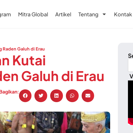
gram
Mitra Global
Artikel
Tentang
Kontak
g Raden Galuh di Erau
an Kutai
S
en Galuh di Erau
V
Bagikan: