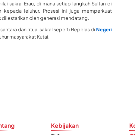
ai sakral Erau, di mana setiap langkah Sultan di
epada leluhur. Prosesi ini juga memperkuat
 dilestarikan oleh generasi mendatang.
ntara dan ritual sakral seperti Bepelas di
Negeri
luhur masyarakat Kutai.
ntang
Kebijakan
K