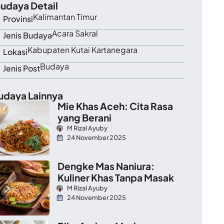
udaya Detail
Kalimantan Timur
Provinsi
Acara Sakral
Jenis Budaya
Kabupaten Kutai Kartanegara
Lokasi
Budaya
Jenis Post
udaya Lainnya
Mie Khas Aceh: Cita Rasa
yang Berani
M Rizal Ayuby
24 November 2025
Dengke Mas Naniura:
Kuliner Khas Tanpa Masak
M Rizal Ayuby
24 November 2025