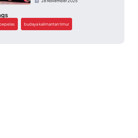
28 November 2025
ags
bepelas
budaya kalimantan timur
,
,
,
,
,
,