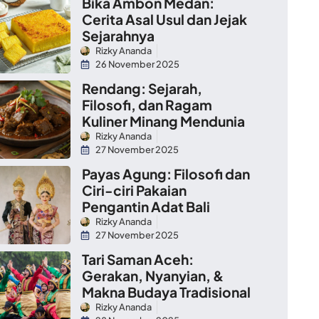
Bika Ambon Medan:
Cerita Asal Usul dan Jejak
Sejarahnya
Rizky Ananda
26 November 2025
Rendang: Sejarah,
Filosofi, dan Ragam
Kuliner Minang Mendunia
Rizky Ananda
27 November 2025
Payas Agung: Filosofi dan
Ciri-ciri Pakaian
Pengantin Adat Bali
Rizky Ananda
27 November 2025
Tari Saman Aceh:
Gerakan, Nyanyian, &
Makna Budaya Tradisional
Rizky Ananda