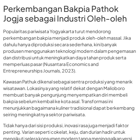
Perkembangan Bakpia Pathok
Jogja sebagai Industri Oleh-oleh
Popularitas pariwisata Yogyakarta turut mendorong
perkembangan bakpia menjadi produk oleh-oleh massal. Jika
dahulu hanya diproduksi secara sederhana, kini banyak
produsen menggunakan teknologi modern dalam pengemasan
dan distribusi untuk meningkatkan daya tahan produk serta
memperluas pasar (Nusantara Economics and
Entrepreneurships Journals, 2023).
Kawasan Pathuk dikenal sebagai sentra produksi yang menarik
wisatawan. Lokasinya yang relatif dekat dengan Malioboro
membuat banyak pengunjung menyempatkan diri membeli
bakpia sebelum kembali ke kota asal. Transformasi ini
menunjukkan bagaimana kuliner tradisional dapat berkembang
seiring meningkatnya sektor pariwisata.
Tidak hanya dari sisi produksi, inovasi rasa juga menjadi faktor
penting. Varian seperti cokelat, keju, dan durian hadir untuk
mengikuti selera konsumen modern tanpa meninggalkan versi