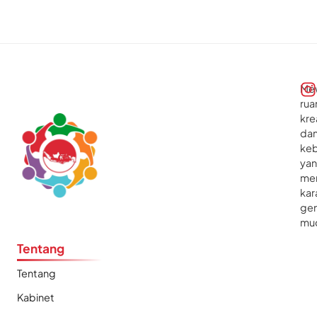
Me
rua
kre
da
ke
ya
me
kar
gen
mu
Tentang
Tentang
Kabinet