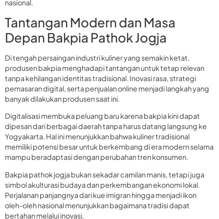
nasional.
Tantangan Modern dan Masa
Depan Bakpia Pathok Jogja
Di tengah persaingan industri kuliner yang semakin ketat,
produsen bakpia menghadapi tantangan untuk tetap relevan
tanpa kehilangan identitas tradisional. Inovasi rasa, strategi
pemasaran digital, serta penjualan online menjadi langkah yang
banyak dilakukan produsen saat ini.
Digitalisasi membuka peluang baru karena bakpia kini dapat
dipesan dari berbagai daerah tanpa harus datang langsung ke
Yogyakarta. Hal ini menunjukkan bahwa kuliner tradisional
memiliki potensi besar untuk berkembang di era modern selama
mampu beradaptasi dengan perubahan tren konsumen.
Bakpia pathok jogja bukan sekadar camilan manis, tetapi juga
simbol akulturasi budaya dan perkembangan ekonomi lokal.
Perjalanan panjangnya dari kue imigran hingga menjadi ikon
oleh-oleh nasional menunjukkan bagaimana tradisi dapat
bertahan melalui inovasi.