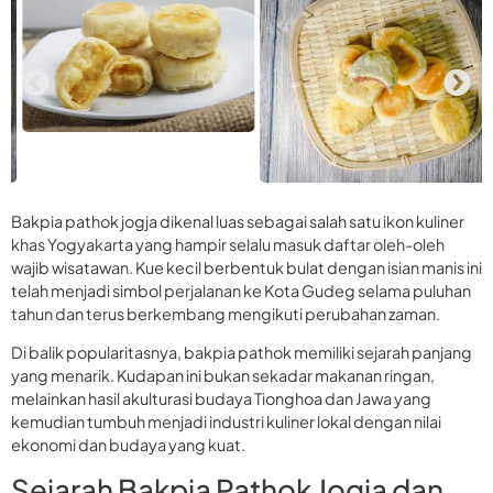
Bakpia pathok jogja dikenal luas sebagai salah satu ikon kuliner
khas Yogyakarta yang hampir selalu masuk daftar oleh-oleh
wajib wisatawan. Kue kecil berbentuk bulat dengan isian manis ini
telah menjadi simbol perjalanan ke Kota Gudeg selama puluhan
tahun dan terus berkembang mengikuti perubahan zaman.
Di balik popularitasnya, bakpia pathok memiliki sejarah panjang
yang menarik. Kudapan ini bukan sekadar makanan ringan,
melainkan hasil akulturasi budaya Tionghoa dan Jawa yang
kemudian tumbuh menjadi industri kuliner lokal dengan nilai
ekonomi dan budaya yang kuat.
Sejarah Bakpia Pathok Jogja dan