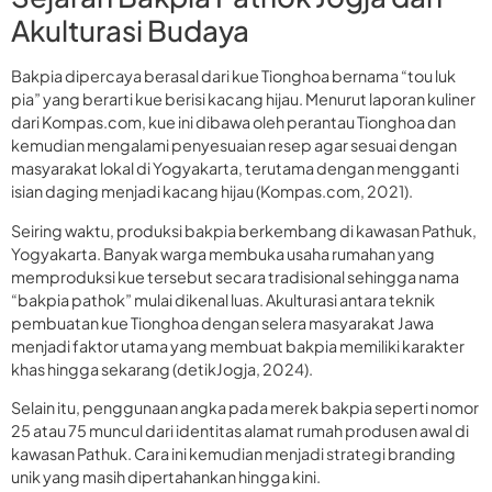
Akulturasi Budaya
Bakpia dipercaya berasal dari kue Tionghoa bernama “tou luk
pia” yang berarti kue berisi kacang hijau. Menurut laporan kuliner
dari Kompas.com, kue ini dibawa oleh perantau Tionghoa dan
kemudian mengalami penyesuaian resep agar sesuai dengan
masyarakat lokal di Yogyakarta, terutama dengan mengganti
isian daging menjadi kacang hijau (Kompas.com, 2021).
Seiring waktu, produksi bakpia berkembang di kawasan Pathuk,
Yogyakarta. Banyak warga membuka usaha rumahan yang
memproduksi kue tersebut secara tradisional sehingga nama
“bakpia pathok” mulai dikenal luas. Akulturasi antara teknik
pembuatan kue Tionghoa dengan selera masyarakat Jawa
menjadi faktor utama yang membuat bakpia memiliki karakter
khas hingga sekarang (detikJogja, 2024).
Selain itu, penggunaan angka pada merek bakpia seperti nomor
25 atau 75 muncul dari identitas alamat rumah produsen awal di
kawasan Pathuk. Cara ini kemudian menjadi strategi branding
unik yang masih dipertahankan hingga kini.