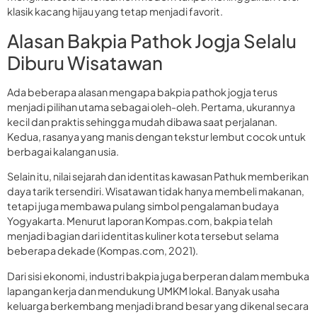
klasik kacang hijau yang tetap menjadi favorit.
Alasan Bakpia Pathok Jogja Selalu
Diburu Wisatawan
Ada beberapa alasan mengapa bakpia pathok jogja terus
menjadi pilihan utama sebagai oleh-oleh. Pertama, ukurannya
kecil dan praktis sehingga mudah dibawa saat perjalanan.
Kedua, rasanya yang manis dengan tekstur lembut cocok untuk
berbagai kalangan usia.
Selain itu, nilai sejarah dan identitas kawasan Pathuk memberikan
daya tarik tersendiri. Wisatawan tidak hanya membeli makanan,
tetapi juga membawa pulang simbol pengalaman budaya
Yogyakarta. Menurut laporan Kompas.com, bakpia telah
menjadi bagian dari identitas kuliner kota tersebut selama
beberapa dekade (Kompas.com, 2021).
Dari sisi ekonomi, industri bakpia juga berperan dalam membuka
lapangan kerja dan mendukung UMKM lokal. Banyak usaha
keluarga berkembang menjadi brand besar yang dikenal secara