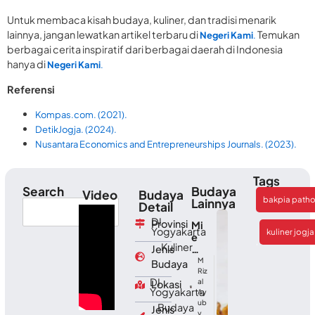
Untuk membaca kisah budaya, kuliner, dan tradisi menarik
lainnya, jangan lewatkan artikel terbaru di
Temukan
Negeri Kami
.
berbagai cerita inspiratif dari berbagai daerah di Indonesia
hanya di
Negeri Kami
.
Referensi
Kompas.com. (2021).
DetikJogja. (2024).
Nusantara Economics and Entrepreneurships Journals. (2023).
Tags
Search
Budaya
Video
Budaya
bakpia patho
Lainnya
Detail
DI
Provinsi
Mi
Yogyakarta
kuliner jogja
e
,
Kuliner
Jenis
Kh
as
M
Budaya
Ac
Riz
DI
al
Lokasi
eh
Yogyakarta
Ay
:
ub
Budaya
Cit
Jenis
y