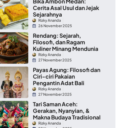
Bika Ambon Medan:
Cerita Asal Usul dan Jejak
Sejarahnya
Rizky Ananda
26 November 2025
Rendang: Sejarah,
Filosofi, dan Ragam
Kuliner Minang Mendunia
Rizky Ananda
27 November 2025
Payas Agung: Filosofi dan
Ciri-ciri Pakaian
Pengantin Adat Bali
Rizky Ananda
27 November 2025
Tari Saman Aceh:
Gerakan, Nyanyian, &
Makna Budaya Tradisional
Rizky Ananda