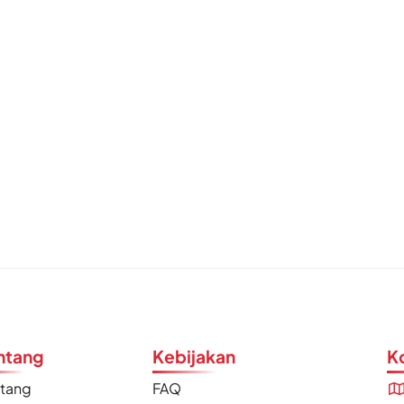
ntang
Kebijakan
K
ntang
FAQ