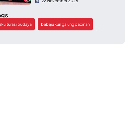
28 November 2025
ags
akulturasi budaya
babaju kun galung pacinan
,
,
,
,