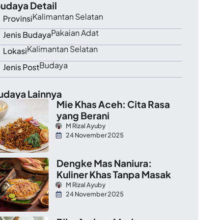
udaya Detail
Kalimantan Selatan
Provinsi
Pakaian Adat
Jenis Budaya
Kalimantan Selatan
Lokasi
Budaya
Jenis Post
udaya Lainnya
Mie Khas Aceh: Cita Rasa
yang Berani
M Rizal Ayuby
24 November 2025
Dengke Mas Naniura:
Kuliner Khas Tanpa Masak
M Rizal Ayuby
24 November 2025