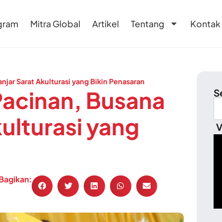
gram
Mitra Global
Artikel
Tentang
Kontak
jar Sarat Akulturasi yang Bikin Penasaran
Pacinan, Busana
S
ulturasi yang
V
Bagikan: