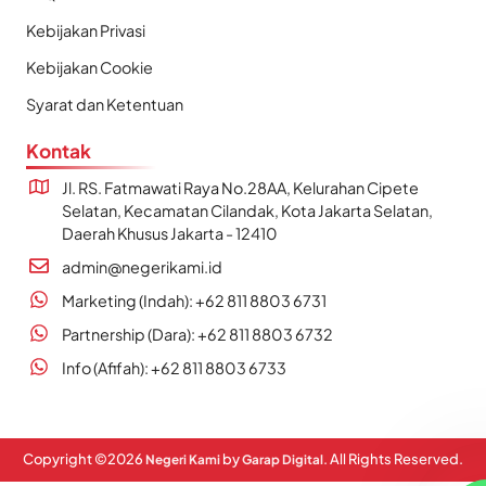
Kebijakan Privasi
Kebijakan Cookie
Syarat dan Ketentuan
Kontak
Jl. RS. Fatmawati Raya No.28AA, Kelurahan Cipete
Selatan, Kecamatan Cilandak, Kota Jakarta Selatan,
Daerah Khusus Jakarta - 12410
admin@negerikami.id
Marketing (Indah): +62 811 8803 6731
Partnership (Dara): +62 811 8803 6732
Info (Afifah): +62 811 8803 6733
Copyright ©
2026
by
. All Rights Reserved.
Negeri Kami
Garap Digital