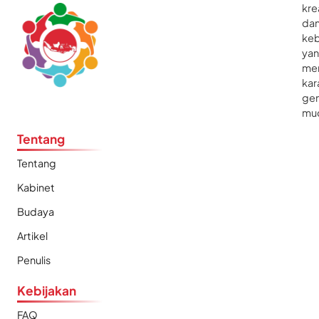
kre
da
ke
ya
me
kar
gen
mu
Tentang
Tentang
Kabinet
Budaya
Artikel
Penulis
Kebijakan
FAQ