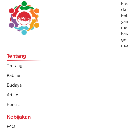
kre
da
ke
ya
me
kar
gen
mu
Tentang
Tentang
Kabinet
Budaya
Artikel
Penulis
Kebijakan
FAQ