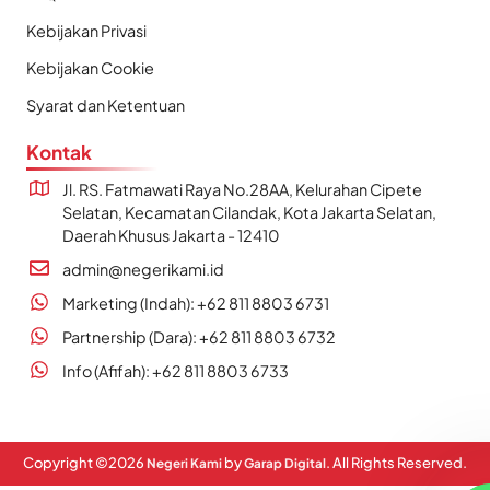
Kebijakan Privasi
Kebijakan Cookie
Syarat dan Ketentuan
Kontak
Jl. RS. Fatmawati Raya No.28AA, Kelurahan Cipete
Selatan, Kecamatan Cilandak, Kota Jakarta Selatan,
Daerah Khusus Jakarta - 12410
admin@negerikami.id
Marketing (Indah): +62 811 8803 6731
Partnership (Dara): +62 811 8803 6732
Info (Afifah): +62 811 8803 6733
Copyright ©
2026
by
. All Rights Reserved.
Negeri Kami
Garap Digital