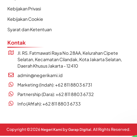
Kebijakan Privasi
Kebijakan Cookie
Syarat dan Ketentuan
Kontak
Jl. RS. Fatmawati Raya No.28AA, Kelurahan Cipete
Selatan, Kecamatan Cilandak, Kota Jakarta Selatan,
Daerah Khusus Jakarta - 12410
admin@negerikami.id
Marketing (Indah): +62 811 8803 6731
Partnership (Dara): +62 811 8803 6732
Info (Afifah): +62 811 8803 6733
Copyright ©
2026
by
. All Rights Reserved.
Negeri Kami
Garap Digital