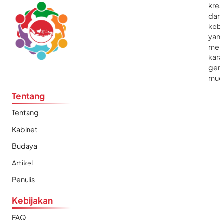
kre
da
ke
ya
me
kar
gen
mu
Tentang
Tentang
Kabinet
Budaya
Artikel
Penulis
Kebijakan
FAQ