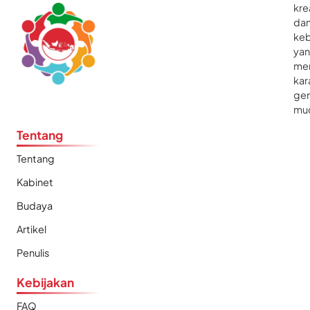
kre
da
ke
ya
me
kar
gen
mu
Tentang
Tentang
Kabinet
Budaya
Artikel
Penulis
Kebijakan
FAQ