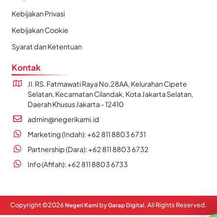
Kebijakan Privasi
Kebijakan Cookie
Syarat dan Ketentuan
Kontak
Jl. RS. Fatmawati Raya No.28AA, Kelurahan Cipete
Selatan, Kecamatan Cilandak, Kota Jakarta Selatan,
Daerah Khusus Jakarta - 12410
admin@negerikami.id
Marketing (Indah): +62 811 8803 6731
Partnership (Dara): +62 811 8803 6732
Info (Afifah): +62 811 8803 6733
Copyright ©
2026
by
. All Rights Reserved.
Negeri Kami
Garap Digital