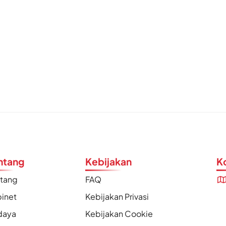
ntang
Kebijakan
K
ntang
FAQ
inet
Kebijakan Privasi
daya
Kebijakan Cookie