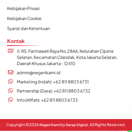
Kebijakan Privasi
Kebijakan Cookie
Syarat dan Ketentuan
Kontak
Jl. RS. Fatmawati Raya No.28AA, Kelurahan Cipete
Selatan, Kecamatan Cilandak, Kota Jakarta Selatan,
Daerah Khusus Jakarta - 12410
admin@negerikami.id
Marketing (Indah): +62 811 8803 6731
Partnership (Dara): +62 811 8803 6732
Info (Afifah): +62 811 8803 6733
Copyright ©
2026
by
. All Rights Reserved.
Negeri Kami
Garap Digital