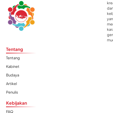
kre
da
ke
ya
me
kar
gen
mu
Tentang
Tentang
Kabinet
Budaya
Artikel
Penulis
Kebijakan
FAQ