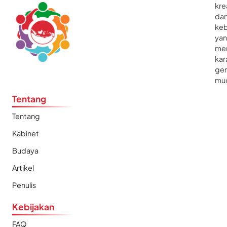
kre
da
ke
ya
me
kar
gen
mu
Tentang
Tentang
Kabinet
Budaya
Artikel
Penulis
Kebijakan
FAQ