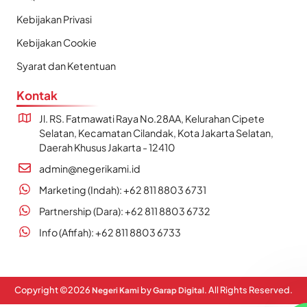
Kebijakan Privasi
Kebijakan Cookie
Syarat dan Ketentuan
Kontak
Jl. RS. Fatmawati Raya No.28AA, Kelurahan Cipete
Selatan, Kecamatan Cilandak, Kota Jakarta Selatan,
Daerah Khusus Jakarta - 12410
admin@negerikami.id
Marketing (Indah): +62 811 8803 6731
Partnership (Dara): +62 811 8803 6732
Info (Afifah): +62 811 8803 6733
Copyright ©
2026
by
. All Rights Reserved.
Negeri Kami
Garap Digital