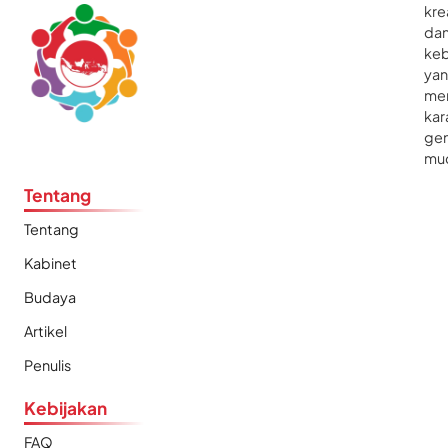
kre
da
ke
ya
me
kar
gen
mu
Tentang
Tentang
Kabinet
Budaya
Artikel
Penulis
Kebijakan
FAQ