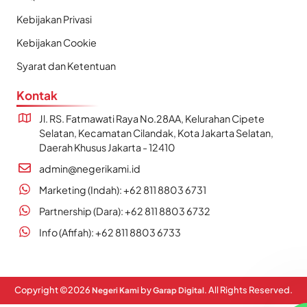
Kebijakan Privasi
Kebijakan Cookie
Syarat dan Ketentuan
Kontak
Jl. RS. Fatmawati Raya No.28AA, Kelurahan Cipete
Selatan, Kecamatan Cilandak, Kota Jakarta Selatan,
Daerah Khusus Jakarta - 12410
admin@negerikami.id
Marketing (Indah): +62 811 8803 6731
Partnership (Dara): +62 811 8803 6732
Info (Afifah): +62 811 8803 6733
Copyright ©
2026
by
. All Rights Reserved.
Negeri Kami
Garap Digital