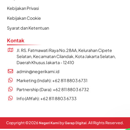
Kebijakan Privasi
Kebijakan Cookie
Syarat dan Ketentuan
Kontak
Jl. RS. Fatmawati Raya No.28AA, Kelurahan Cipete
Selatan, Kecamatan Cilandak, Kota Jakarta Selatan,
Daerah Khusus Jakarta - 12410
admin@negerikami.id
Marketing (Indah): +62 811 8803 6731
Partnership (Dara): +62 811 8803 6732
Info (Afifah): +62 811 8803 6733
Copyright ©
2026
by
. All Rights Reserved.
Negeri Kami
Garap Digital