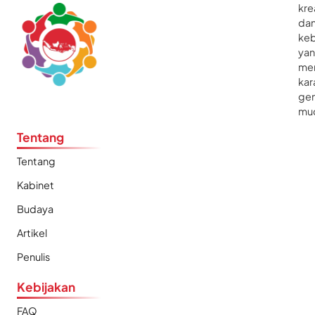
kre
da
ke
ya
me
kar
gen
mu
Tentang
Tentang
Kabinet
Budaya
Artikel
Penulis
Kebijakan
FAQ