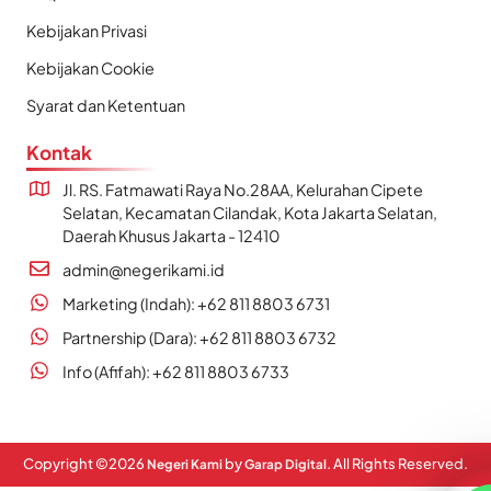
Kebijakan Privasi
Kebijakan Cookie
Syarat dan Ketentuan
Kontak
Jl. RS. Fatmawati Raya No.28AA, Kelurahan Cipete
Selatan, Kecamatan Cilandak, Kota Jakarta Selatan,
Daerah Khusus Jakarta - 12410
admin@negerikami.id
Marketing (Indah): +62 811 8803 6731
Partnership (Dara): +62 811 8803 6732
Info (Afifah): +62 811 8803 6733
Copyright ©
2026
by
. All Rights Reserved.
Negeri Kami
Garap Digital