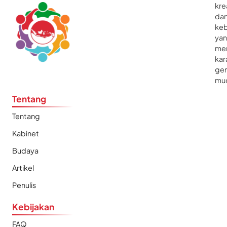
kre
da
ke
ya
me
kar
gen
mu
Tentang
Tentang
Kabinet
Budaya
Artikel
Penulis
Kebijakan
FAQ