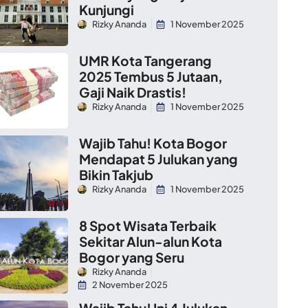
Kunjungi
Rizky Ananda
1 November 2025
UMR Kota Tangerang
2025 Tembus 5 Jutaan,
Gaji Naik Drastis!
Rizky Ananda
1 November 2025
Wajib Tahu! Kota Bogor
Mendapat 5 Julukan yang
Bikin Takjub
Rizky Ananda
1 November 2025
8 Spot Wisata Terbaik
Sekitar Alun-alun Kota
Bogor yang Seru
Rizky Ananda
2 November 2025
Wajib Tahu! Ini 4 Julukan