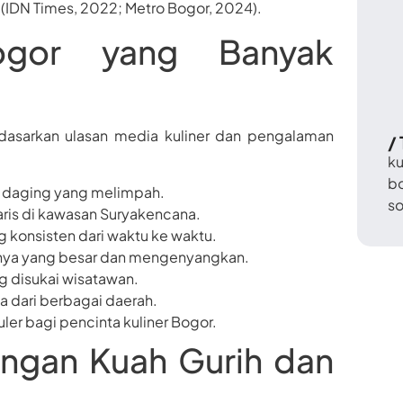
n (IDN Times, 2022; Metro Bogor, 2024).
ogor yang Banyak
dasarkan ulasan media kuliner dan pengalaman
/
ku
b
n daging yang melimpah.
so
aris di kawasan Suryakencana.
g konsisten dari waktu ke waktu.
inya yang besar dan mengenyangkan.
ng disukai wisatawan.
a dari berbagai daerah.
ler bagi pencinta kuliner Bogor.
ngan Kuah Gurih dan