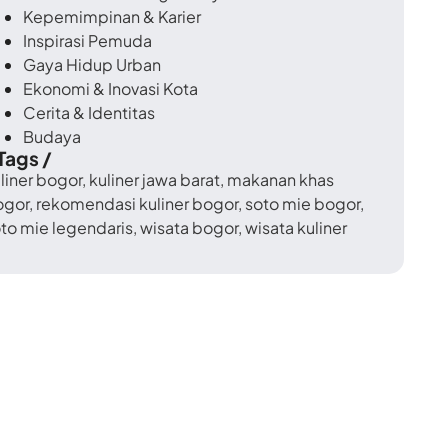
Kepemimpinan & Karier
Inspirasi Pemuda
Gaya Hidup Urban
Ekonomi & Inovasi Kota
Cerita & Identitas
Budaya
 Tags /
liner bogor
,
kuliner jawa barat
,
makanan khas
ogor
,
rekomendasi kuliner bogor
,
soto mie bogor
,
to mie legendaris
,
wisata bogor
,
wisata kuliner