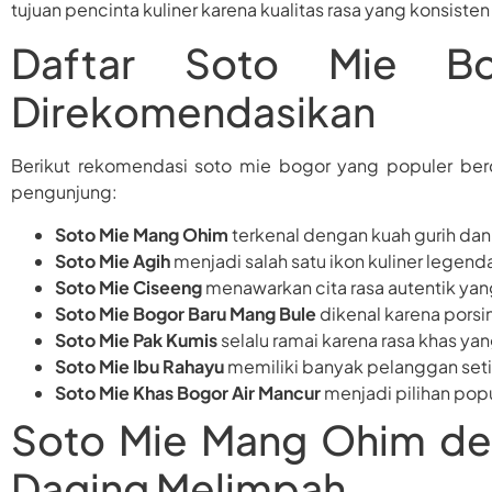
tujuan pencinta kuliner karena kualitas rasa yang konsiste
Daftar Soto Mie B
Direkomendasikan
Berikut rekomendasi soto mie bogor yang populer ber
pengunjung:
Soto Mie Mang Ohim
terkenal dengan kuah gurih da
Soto Mie Agih
menjadi salah satu ikon kuliner legend
Soto Mie Ciseeng
menawarkan cita rasa autentik yan
Soto Mie Bogor Baru Mang Bule
dikenal karena pors
Soto Mie Pak Kumis
selalu ramai karena rasa khas ya
Soto Mie Ibu Rahayu
memiliki banyak pelanggan seti
Soto Mie Khas Bogor Air Mancur
menjadi pilihan popu
Soto Mie Mang Ohim de
Daging Melimpah