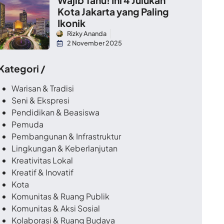
Kota Jakarta yang Paling
Ikonik
Rizky Ananda
2 November 2025
 Kategori /
Warisan & Tradisi
Seni & Ekspresi
Pendidikan & Beasiswa
Pemuda
Pembangunan & Infrastruktur
Lingkungan & Keberlanjutan
Kreativitas Lokal
Kreatif & Inovatif
Kota
Komunitas & Ruang Publik
Komunitas & Aksi Sosial
Kolaborasi & Ruang Budaya