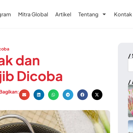
gram
Mitra Global
Artikel
Tentang
Kontak
icoba
ak dan
/
jib Dicoba
/ 
Bagikan: