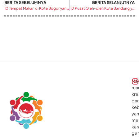
BERITA SEBELUMNYA
BERITA SELANJUTNYA
10 Tempat Makan di Kota Bogor yang Hits dan Wajib Dicoba
10 Pusat Oleh-oleh Kota Bandung yang Wajib Dikunjungi
Me
rua
kre
da
ke
ya
me
kar
gen