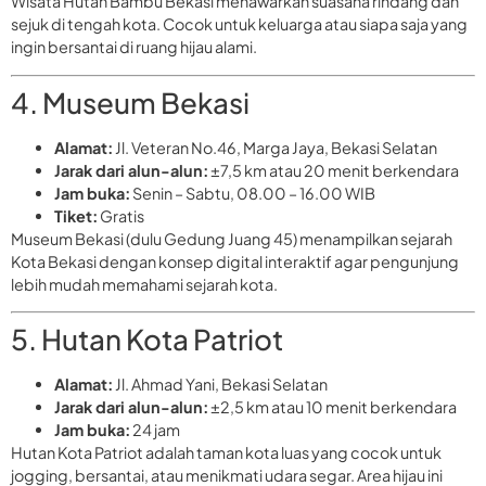
Wisata Hutan Bambu Bekasi menawarkan suasana rindang dan
sejuk di tengah kota. Cocok untuk keluarga atau siapa saja yang
ingin bersantai di ruang hijau alami.
4. Museum Bekasi
Alamat:
Jl. Veteran No.46, Marga Jaya, Bekasi Selatan
Jarak dari alun-alun:
±7,5 km atau 20 menit berkendara
Jam buka:
Senin – Sabtu, 08.00 – 16.00 WIB
Tiket:
Gratis
Museum Bekasi (dulu Gedung Juang 45) menampilkan sejarah
Kota Bekasi dengan konsep digital interaktif agar pengunjung
lebih mudah memahami sejarah kota.
5. Hutan Kota Patriot
Alamat:
Jl. Ahmad Yani, Bekasi Selatan
Jarak dari alun-alun:
±2,5 km atau 10 menit berkendara
Jam buka:
24 jam
Hutan Kota Patriot adalah taman kota luas yang cocok untuk
jogging, bersantai, atau menikmati udara segar. Area hijau ini