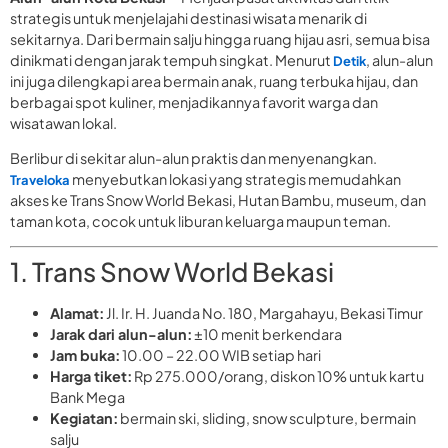
strategis untuk menjelajahi destinasi wisata menarik di
sekitarnya. Dari bermain salju hingga ruang hijau asri, semua bisa
dinikmati dengan jarak tempuh singkat. Menurut
, alun-alun
Detik
ini juga dilengkapi area bermain anak, ruang terbuka hijau, dan
berbagai spot kuliner, menjadikannya favorit warga dan
wisatawan lokal.
Berlibur di sekitar alun-alun praktis dan menyenangkan.
menyebutkan lokasi yang strategis memudahkan
Traveloka
akses ke Trans Snow World Bekasi, Hutan Bambu, museum, dan
taman kota, cocok untuk liburan keluarga maupun teman.
1. Trans Snow World Bekasi
Alamat:
Jl. Ir. H. Juanda No. 180, Margahayu, Bekasi Timur
Jarak dari alun-alun:
±10 menit berkendara
Jam buka:
10.00 – 22.00 WIB setiap hari
Harga tiket:
Rp 275.000/orang, diskon 10% untuk kartu
Bank Mega
Kegiatan:
bermain ski, sliding, snow sculpture, bermain
salju