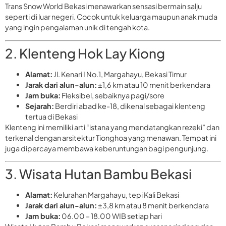
Trans Snow World Bekasi menawarkan sensasi bermain salju
seperti di luar negeri. Cocok untuk keluarga maupun anak muda
yang ingin pengalaman unik di tengah kota.
2. Klenteng Hok Lay Kiong
Alamat:
Jl. Kenari I No.1, Margahayu, Bekasi Timur
Jarak dari alun-alun:
±1,6 km atau 10 menit berkendara
Jam buka:
Fleksibel, sebaiknya pagi/sore
Sejarah:
Berdiri abad ke-18, dikenal sebagai klenteng
tertua di Bekasi
Klenteng ini memiliki arti “istana yang mendatangkan rezeki” dan
terkenal dengan arsitektur Tionghoa yang menawan. Tempat ini
juga dipercaya membawa keberuntungan bagi pengunjung.
3. Wisata Hutan Bambu Bekasi
Alamat:
Kelurahan Margahayu, tepi Kali Bekasi
Jarak dari alun-alun:
±3,8 km atau 8 menit berkendara
Jam buka:
06.00 – 18.00 WIB setiap hari