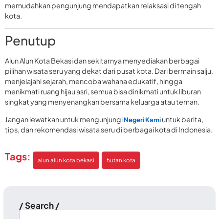
memudahkan pengunjung mendapatkan relaksasi di tengah
kota.
Penutup
Alun Alun Kota Bekasi dan sekitarnya menyediakan berbagai
pilihan wisata seru yang dekat dari pusat kota. Dari bermain salju,
menjelajahi sejarah, mencoba wahana edukatif, hingga
menikmati ruang hijau asri, semua bisa dinikmati untuk liburan
singkat yang menyenangkan bersama keluarga atau teman.
Jangan lewatkan untuk mengunjungi
untuk berita,
Negeri Kami
tips, dan rekomendasi wisata seru di berbagai kota di Indonesia.
Tags:
alun alun kota bekasi
hutan kota
/ Search /