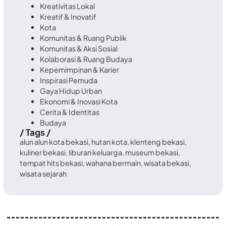
Kreativitas Lokal
Kreatif & Inovatif
Kota
Komunitas & Ruang Publik
Komunitas & Aksi Sosial
Kolaborasi & Ruang Budaya
Kepemimpinan & Karier
Inspirasi Pemuda
Gaya Hidup Urban
Ekonomi & Inovasi Kota
Cerita & Identitas
Budaya
/ Tags /
alun alun kota bekasi
,
hutan kota
,
klenteng bekasi
,
kuliner bekasi
,
liburan keluarga
,
museum bekasi
,
tempat hits bekasi
,
wahana bermain
,
wisata bekasi
,
wisata sejarah