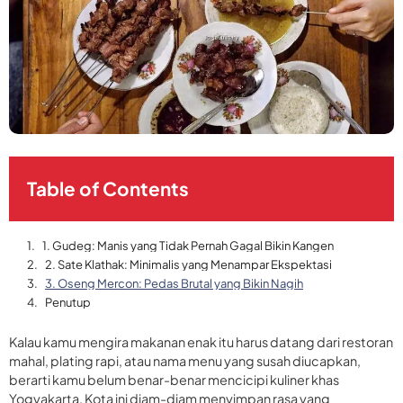
Table of Contents
1. Gudeg: Manis yang Tidak Pernah Gagal Bikin Kangen
2. Sate Klathak: Minimalis yang Menampar Ekspektasi
3. Oseng Mercon: Pedas Brutal yang Bikin Nagih
Penutup
Kalau kamu mengira makanan enak itu harus datang dari restoran
mahal, plating rapi, atau nama menu yang susah diucapkan,
berarti kamu belum benar-benar mencicipi kuliner khas
Yogyakarta. Kota ini diam-diam menyimpan rasa yang