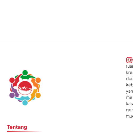
Me
rua
kre
da
ke
ya
me
kar
gen
mu
Tentang