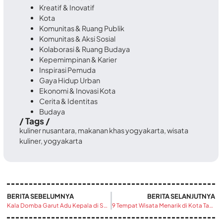
Kreatif & Inovatif
Kota
Komunitas & Ruang Publik
Komunitas & Aksi Sosial
Kolaborasi & Ruang Budaya
Kepemimpinan & Karier
Inspirasi Pemuda
Gaya Hidup Urban
Ekonomi & Inovasi Kota
Cerita & Identitas
Budaya
/ Tags /
kuliner nusantara
,
makanan khas yogyakarta
,
wisata
kuliner
,
yogyakarta
BERITA SEBELUMNYA
BERITA SELANJUTNYA
Kala Domba Garut Adu Kepala di Sumedang: Tradisi, Hiburan, atau Pertaruhan Gengsi Peternak?
9 Tempat Wisata Menarik di Kota Tangerang yang Wajib Dikunjungi