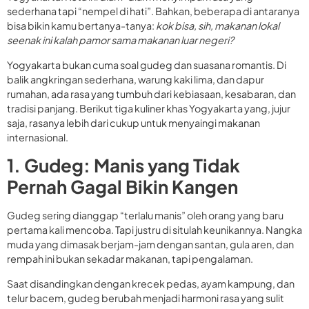
sederhana tapi “nempel di hati”. Bahkan, beberapa di antaranya
bisa bikin kamu bertanya-tanya:
kok bisa, sih, makanan lokal
seenak ini kalah pamor sama makanan luar negeri?
Yogyakarta bukan cuma soal gudeg dan suasana romantis. Di
balik angkringan sederhana, warung kaki lima, dan dapur
rumahan, ada rasa yang tumbuh dari kebiasaan, kesabaran, dan
tradisi panjang. Berikut tiga kuliner khas Yogyakarta yang, jujur
saja, rasanya lebih dari cukup untuk menyaingi makanan
internasional.
1. Gudeg: Manis yang Tidak
Pernah Gagal Bikin Kangen
Gudeg sering dianggap “terlalu manis” oleh orang yang baru
pertama kali mencoba. Tapi justru di situlah keunikannya. Nangka
muda yang dimasak berjam-jam dengan santan, gula aren, dan
rempah ini bukan sekadar makanan, tapi pengalaman.
Saat disandingkan dengan krecek pedas, ayam kampung, dan
telur bacem, gudeg berubah menjadi harmoni rasa yang sulit