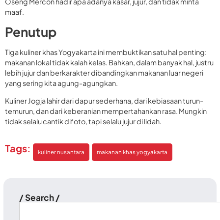
Oseng Mercon hadir apa adanya kasar, jujur, dan tidak minta
maaf.
Penutup
Tiga kuliner khas Yogyakarta ini membuktikan satu hal penting:
makanan lokal tidak kalah kelas. Bahkan, dalam banyak hal, justru
lebih jujur dan berkarakter dibandingkan makanan luar negeri
yang sering kita agung-agungkan.
Kuliner Jogja lahir dari dapur sederhana, dari kebiasaan turun-
temurun, dan dari keberanian mempertahankan rasa. Mungkin
tidak selalu cantik difoto, tapi selalu jujur di lidah.
Tags:
kuliner nusantara
makanan khas yogyakarta
/ Search /