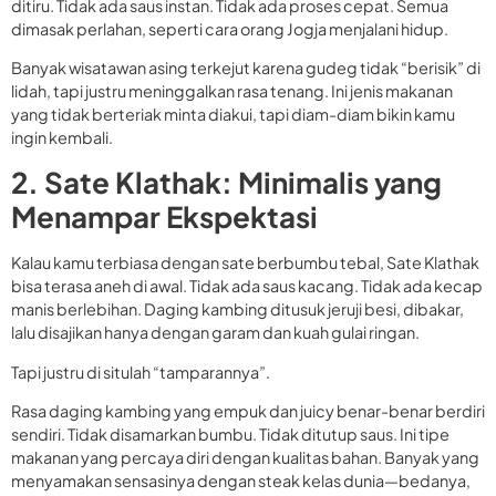
ditiru. Tidak ada saus instan. Tidak ada proses cepat. Semua
dimasak perlahan, seperti cara orang Jogja menjalani hidup.
Banyak wisatawan asing terkejut karena gudeg tidak “berisik” di
lidah, tapi justru meninggalkan rasa tenang. Ini jenis makanan
yang tidak berteriak minta diakui, tapi diam-diam bikin kamu
ingin kembali.
2. Sate Klathak: Minimalis yang
Menampar Ekspektasi
Kalau kamu terbiasa dengan sate berbumbu tebal, Sate Klathak
bisa terasa aneh di awal. Tidak ada saus kacang. Tidak ada kecap
manis berlebihan. Daging kambing ditusuk jeruji besi, dibakar,
lalu disajikan hanya dengan garam dan kuah gulai ringan.
Tapi justru di situlah “tamparannya”.
Rasa daging kambing yang empuk dan juicy benar-benar berdiri
sendiri. Tidak disamarkan bumbu. Tidak ditutup saus. Ini tipe
makanan yang percaya diri dengan kualitas bahan. Banyak yang
menyamakan sensasinya dengan steak kelas dunia—bedanya,