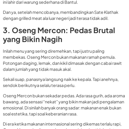
ini lahir dari warung sederhana di Bantul.
Dan ya, setelah mencobanya, membandingkan Sate Klathak
dengan grilled meat ala luar negeri jadi terasa tidak adil.
3. Oseng Mercon: Pedas Brutal
yang Bikin Nagih
Inilah menu yang sering diremehkan, tapi justru paling
membekas. Oseng Mercon bukan makanan ramah pemula.
Potongan daging, lemak, dan kikil dimasak dengan cabai rawit
dalam jumlah yang tidak masuk akal.
Sekali suap, panasnya langsung naik ke kepala. Tapi anehnya,
sendok berikutnya selalu terasa perlu.
Oseng Mercon bukan sekadar pedas. Ada rasa gurih, ada aroma
bawang, ada sensasi “nekat” yang bikin makan jadi pengalaman
emosional. Di sinilah banyak orang sadar: makanan enak bukan
soal estetika, tapi soal keberanian rasa.
Di era ketika makanan internasional sering dikemas terlalu rapi,