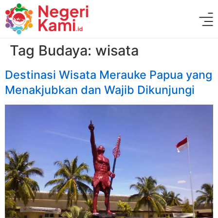
Tag Budaya:
wisata
Destinasi Wisata Merauke Papua yang
Menakjubkan dan Wajib Dikunjungi