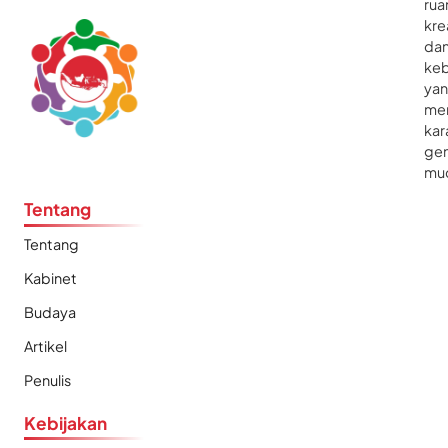
rua
kre
da
ke
ya
me
kar
gen
mu
Tentang
Tentang
Kabinet
Budaya
Artikel
Penulis
Kebijakan