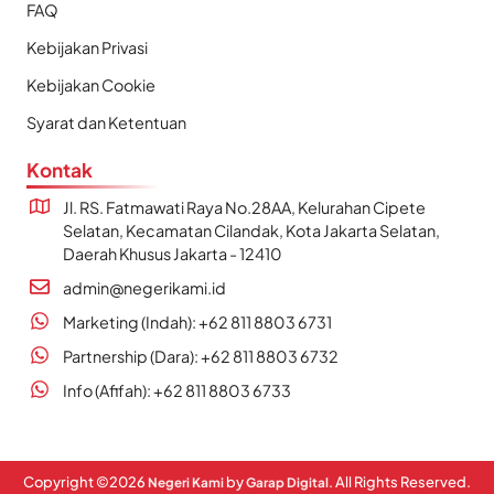
FAQ
Kebijakan Privasi
Kebijakan Cookie
Syarat dan Ketentuan
Kontak
Jl. RS. Fatmawati Raya No.28AA, Kelurahan Cipete
Selatan, Kecamatan Cilandak, Kota Jakarta Selatan,
Daerah Khusus Jakarta - 12410
admin@negerikami.id
Marketing (Indah): +62 811 8803 6731
Partnership (Dara): +62 811 8803 6732
Info (Afifah): +62 811 8803 6733
Copyright ©
2026
by
. All Rights Reserved.
Negeri Kami
Garap Digital