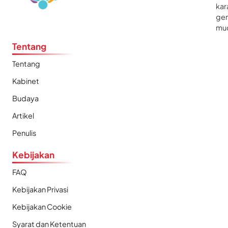
kar
gen
mu
Tentang
Tentang
Kabinet
Budaya
Artikel
Penulis
Kebijakan
FAQ
Kebijakan Privasi
Kebijakan Cookie
Syarat dan Ketentuan