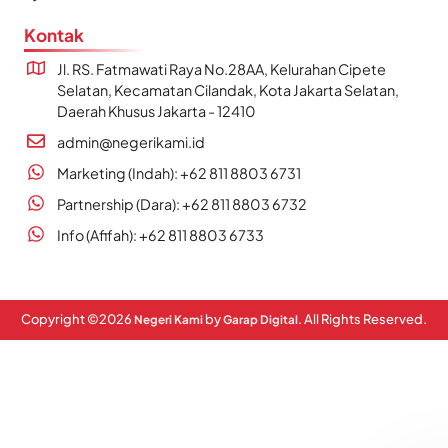
Kontak
Jl. RS. Fatmawati Raya No.28AA, Kelurahan Cipete
Selatan, Kecamatan Cilandak, Kota Jakarta Selatan,
Daerah Khusus Jakarta - 12410
admin@negerikami.id
Marketing (Indah): +62 811 8803 6731
Partnership (Dara): +62 811 8803 6732
Info (Afifah): +62 811 8803 6733
Copyright ©
2026
by
. All Rights Reserved.
Negeri Kami
Garap Digital