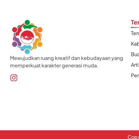
Te
Te
Kab
Bu
Mewujudkan ruang kreatif dan kebudayaan yang
Art
memperkuat karakter generasi muda.
Pen
Copy