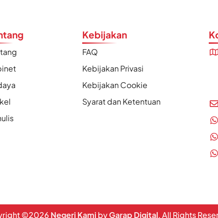
ntang
Kebijakan
K
ntang
FAQ
inet
Kebijakan Privasi
daya
Kebijakan Cookie
ikel
Syarat dan Ketentuan
ulis
right ©
2026
Negeri Kami
by
Garap Digital
. All Rights Res