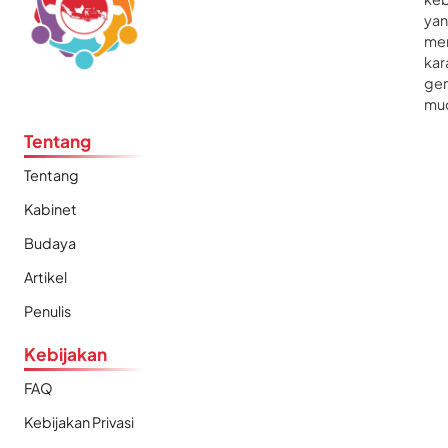
ya
me
kar
gen
mu
Tentang
Tentang
Kabinet
Budaya
Artikel
Penulis
Kebijakan
FAQ
Kebijakan Privasi