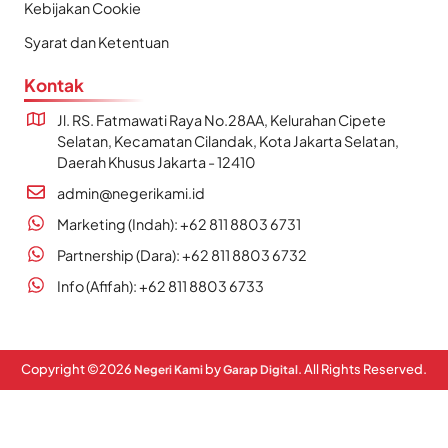
Kebijakan Cookie
Syarat dan Ketentuan
Kontak
Jl. RS. Fatmawati Raya No.28AA, Kelurahan Cipete
Selatan, Kecamatan Cilandak, Kota Jakarta Selatan,
Daerah Khusus Jakarta - 12410
admin@negerikami.id
Marketing (Indah): +62 811 8803 6731
Partnership (Dara): +62 811 8803 6732
Info (Afifah): +62 811 8803 6733
Copyright ©
2026
by
. All Rights Reserved.
Negeri Kami
Garap Digital