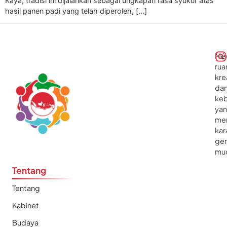
Kaya, tradisi ini dijalankan sebagai ungkapan rasa syukur atas
hasil panen padi yang telah diperoleh, […]
Me
rua
kre
da
ke
ya
me
kar
gen
mu
Tentang
Tentang
Kabinet
Budaya