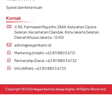
Syarat dan Ketentuan
Kontak
Jl. RS. Fatmawati Raya No.28AA, Kelurahan Cipete
Selatan, Kecamatan Cilandak, Kota Jakarta Selatan,
Daerah Khusus Jakarta - 12410
admin@negerikami.id
Marketing (Indah): +62 811 8803 6731
Partnership (Dara): +62 811 8803 6732
Info (Afifah): +62 811 8803 6733
Copyright ©
2026
by
. All Rights Reserved.
Negeri Kami
Garap Digital