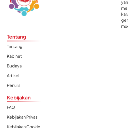
ya
me
kar
gen
mu
Tentang
Tentang
Kabinet
Budaya
Artikel
Penulis
Kebijakan
FAQ
Kebijakan Privasi
Kebijakan Cookie