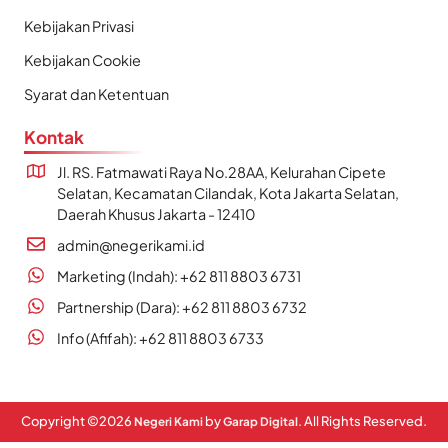
Kebijakan Privasi
Kebijakan Cookie
Syarat dan Ketentuan
Kontak
Jl. RS. Fatmawati Raya No.28AA, Kelurahan Cipete
Selatan, Kecamatan Cilandak, Kota Jakarta Selatan,
Daerah Khusus Jakarta - 12410
admin@negerikami.id
Marketing (Indah): +62 811 8803 6731
Partnership (Dara): +62 811 8803 6732
Info (Afifah): +62 811 8803 6733
Copyright ©
2026
by
. All Rights Reserved.
Negeri Kami
Garap Digital