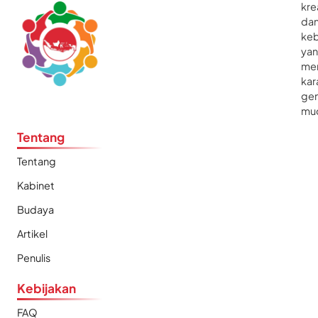
kre
da
ke
ya
me
kar
gen
mu
Tentang
Tentang
Kabinet
Budaya
Artikel
Penulis
Kebijakan
FAQ