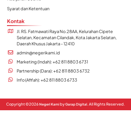
Syarat dan Ketentuan
Kontak
Jl. RS. Fatmawati Raya No.28AA, Kelurahan Cipete
Selatan, Kecamatan Cilandak, Kota Jakarta Selatan,
Daerah Khusus Jakarta - 12410
admin@negerikami.id
Marketing (Indah): +62 811 8803 6731
Partnership (Dara): +62 811 8803 6732
Info (Afifah): +62 811 8803 6733
Copyright ©
2026
by
. All Rights Reserved.
Negeri Kami
Garap Digital