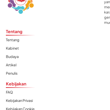
ya
me
kar
gen
mu
Tentang
Tentang
Kabinet
Budaya
Artikel
Penulis
Kebijakan
FAQ
Kebijakan Privasi
Kebijakan Cookie