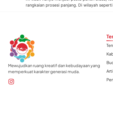
rangkaian prosesi panjang. Di wilayah seper
Te
Te
Kab
Bu
Mewujudkan ruang kreatif dan kebudayaan yang
Art
memperkuat karakter generasi muda.
Pen