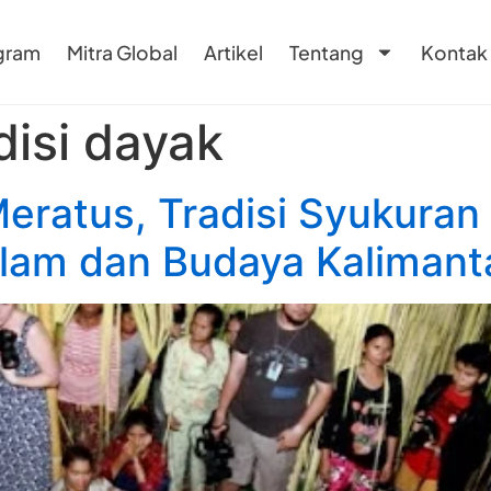
gram
Mitra Global
Artikel
Tentang
Kontak
disi dayak
eratus, Tradisi Syukuran
lam dan Budaya Kalimant