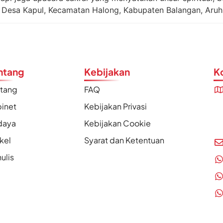
ti Desa Kapul, Kecamatan Halong, Kabupaten Balangan, Aruh
ntang
Kebijakan
K
ntang
FAQ
inet
Kebijakan Privasi
daya
Kebijakan Cookie
ikel
Syarat dan Ketentuan
ulis