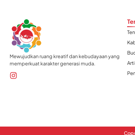
Te
Te
Kab
Bu
Mewujudkan ruang kreatif dan kebudayaan yang
Art
memperkuat karakter generasi muda.
Pen
Copy