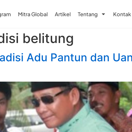
gram
Mitra Global
Artikel
Tentang
Kontak
disi belitung
adisi Adu Pantun dan Uan