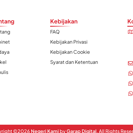
ntang
Kebijakan
K
ntang
FAQ
inet
Kebijakan Privasi
daya
Kebijakan Cookie
ikel
Syarat dan Ketentuan
ulis
right ©
2026
Negeri Kami
by
Garap Digital
. All Rights Res