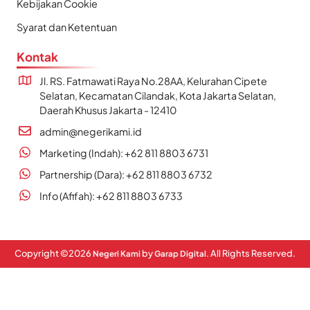
Kebijakan Cookie
Syarat dan Ketentuan
Kontak
Jl. RS. Fatmawati Raya No.28AA, Kelurahan Cipete
Selatan, Kecamatan Cilandak, Kota Jakarta Selatan,
Daerah Khusus Jakarta - 12410
admin@negerikami.id
Marketing (Indah): +62 811 8803 6731
Partnership (Dara): +62 811 8803 6732
Info (Afifah): +62 811 8803 6733
Copyright ©
2026
by
. All Rights Reserved.
Negeri Kami
Garap Digital