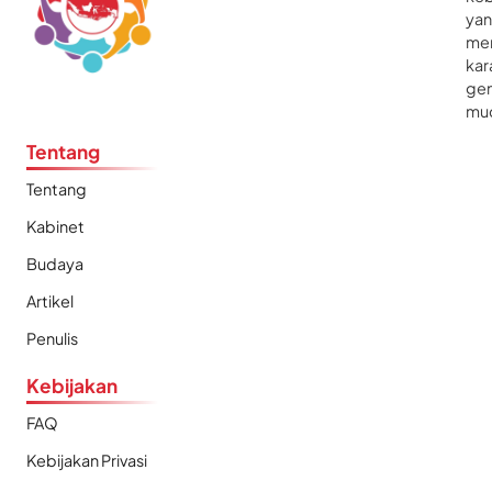
ya
me
kar
gen
mu
Tentang
Tentang
Kabinet
Budaya
Artikel
Penulis
Kebijakan
FAQ
Kebijakan Privasi