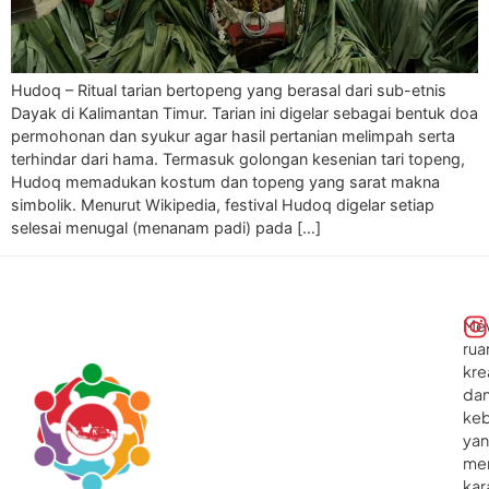
Hudoq – Ritual tarian bertopeng yang berasal dari sub-etnis
Dayak di Kalimantan Timur. Tarian ini digelar sebagai bentuk doa
permohonan dan syukur agar hasil pertanian melimpah serta
terhindar dari hama. Termasuk golongan kesenian tari topeng,
Hudoq memadukan kostum dan topeng yang sarat makna
simbolik. Menurut Wikipedia, festival Hudoq digelar setiap
selesai menugal (menanam padi) pada […]
Me
rua
kre
da
ke
ya
me
kar