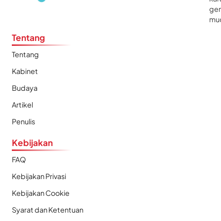
gen
mu
Tentang
Tentang
Kabinet
Budaya
Artikel
Penulis
Kebijakan
FAQ
Kebijakan Privasi
Kebijakan Cookie
Syarat dan Ketentuan