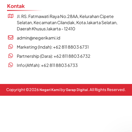
Kontak
Jl. RS. Fatmawati Raya No.28AA, Kelurahan Cipete
Selatan, Kecamatan Cilandak, Kota Jakarta Selatan,
Daerah Khusus Jakarta - 12410
admin@negerikami.id
Marketing (Indah): +62 811 8803 6731
Partnership (Dara): +62 811 8803 6732
Info (Afifah): +62 811 8803 6733
Copyright ©
2026
by
. All Rights Reserved.
Negeri Kami
Garap Digital