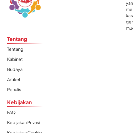
ya
me
kar
gen
mu
Tentang
Tentang
Kabinet
Budaya
Artikel
Penulis
Kebijakan
FAQ
Kebijakan Privasi
Kebijakan Cookie