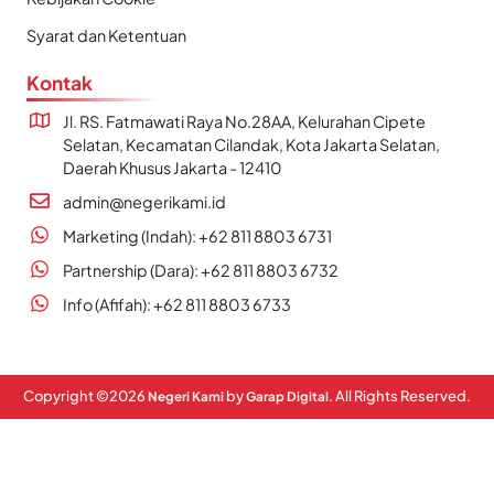
Syarat dan Ketentuan
Kontak
Jl. RS. Fatmawati Raya No.28AA, Kelurahan Cipete
Selatan, Kecamatan Cilandak, Kota Jakarta Selatan,
Daerah Khusus Jakarta - 12410
admin@negerikami.id
Marketing (Indah): +62 811 8803 6731
Partnership (Dara): +62 811 8803 6732
Info (Afifah): +62 811 8803 6733
Copyright ©
2026
by
. All Rights Reserved.
Negeri Kami
Garap Digital