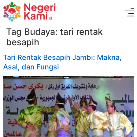
Tag Budaya:
tari rentak
besapih
Tari Rentak Besapih Jambi: Makna,
Asal, dan Fungsi