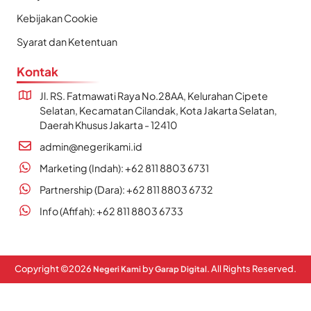
Kebijakan Cookie
Syarat dan Ketentuan
Kontak
Jl. RS. Fatmawati Raya No.28AA, Kelurahan Cipete
Selatan, Kecamatan Cilandak, Kota Jakarta Selatan,
Daerah Khusus Jakarta - 12410
admin@negerikami.id
Marketing (Indah): +62 811 8803 6731
Partnership (Dara): +62 811 8803 6732
Info (Afifah): +62 811 8803 6733
Copyright ©
2026
by
. All Rights Reserved.
Negeri Kami
Garap Digital