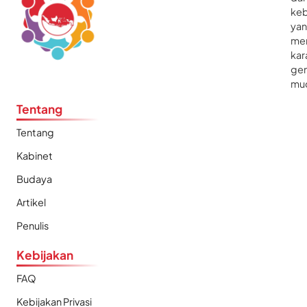
ke
ya
me
kar
gen
mu
Tentang
Tentang
Kabinet
Budaya
Artikel
Penulis
Kebijakan
FAQ
Kebijakan Privasi