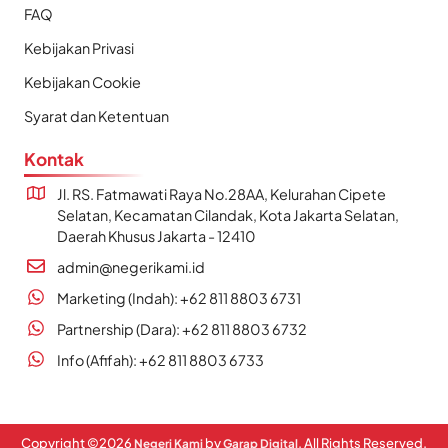
FAQ
Kebijakan Privasi
Kebijakan Cookie
Syarat dan Ketentuan
Kontak
Jl. RS. Fatmawati Raya No.28AA, Kelurahan Cipete
Selatan, Kecamatan Cilandak, Kota Jakarta Selatan,
Daerah Khusus Jakarta - 12410
admin@negerikami.id
Marketing (Indah): +62 811 8803 6731
Partnership (Dara): +62 811 8803 6732
Info (Afifah): +62 811 8803 6733
Copyright ©
2026
by
. All Rights Reserved.
Negeri Kami
Garap Digital