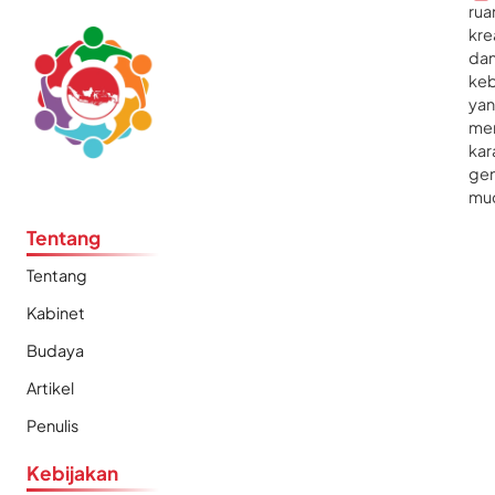
rua
kre
da
ke
ya
me
kar
gen
mu
Tentang
Tentang
Kabinet
Budaya
Artikel
Penulis
Kebijakan