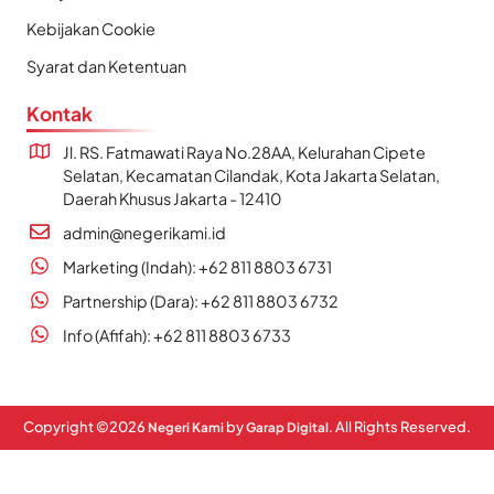
Kebijakan Cookie
Syarat dan Ketentuan
Kontak
Jl. RS. Fatmawati Raya No.28AA, Kelurahan Cipete
Selatan, Kecamatan Cilandak, Kota Jakarta Selatan,
Daerah Khusus Jakarta - 12410
admin@negerikami.id
Marketing (Indah): +62 811 8803 6731
Partnership (Dara): +62 811 8803 6732
Info (Afifah): +62 811 8803 6733
Copyright ©
2026
by
. All Rights Reserved.
Negeri Kami
Garap Digital