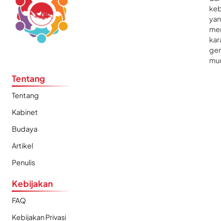
ke
ya
me
kar
gen
mu
Tentang
Tentang
Kabinet
Budaya
Artikel
Penulis
Kebijakan
FAQ
Kebijakan Privasi