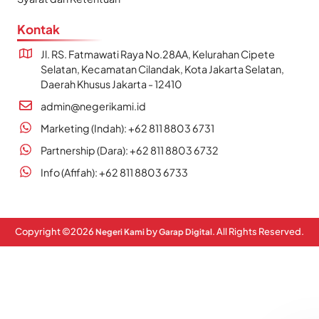
Kontak
Jl. RS. Fatmawati Raya No.28AA, Kelurahan Cipete
Selatan, Kecamatan Cilandak, Kota Jakarta Selatan,
Daerah Khusus Jakarta - 12410
admin@negerikami.id
Marketing (Indah): +62 811 8803 6731
Partnership (Dara): +62 811 8803 6732
Info (Afifah): +62 811 8803 6733
Copyright ©
2026
by
. All Rights Reserved.
Negeri Kami
Garap Digital