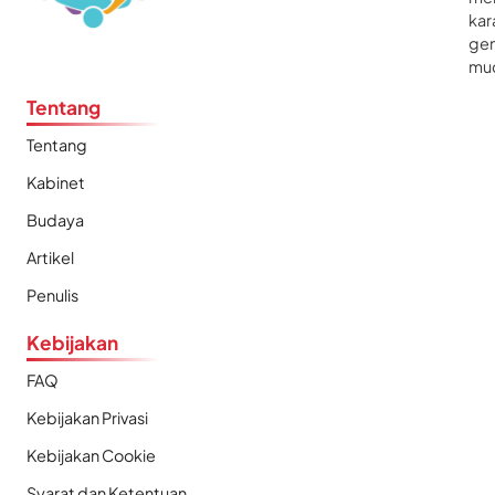
kar
gen
mu
Tentang
Tentang
Kabinet
Budaya
Artikel
Penulis
Kebijakan
FAQ
Kebijakan Privasi
Kebijakan Cookie
Syarat dan Ketentuan