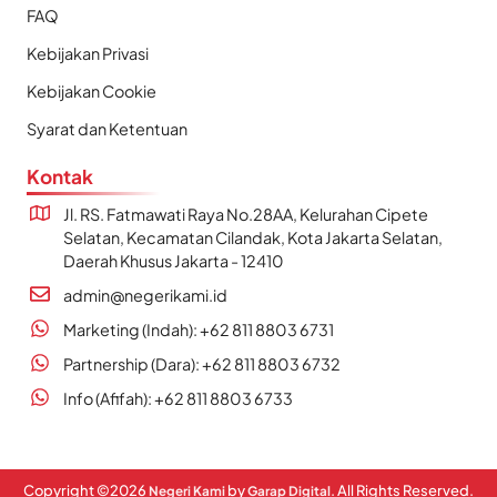
FAQ
Kebijakan Privasi
Kebijakan Cookie
Syarat dan Ketentuan
Kontak
Jl. RS. Fatmawati Raya No.28AA, Kelurahan Cipete
Selatan, Kecamatan Cilandak, Kota Jakarta Selatan,
Daerah Khusus Jakarta - 12410
admin@negerikami.id
Marketing (Indah): +62 811 8803 6731
Partnership (Dara): +62 811 8803 6732
Info (Afifah): +62 811 8803 6733
Copyright ©
2026
by
. All Rights Reserved.
Negeri Kami
Garap Digital