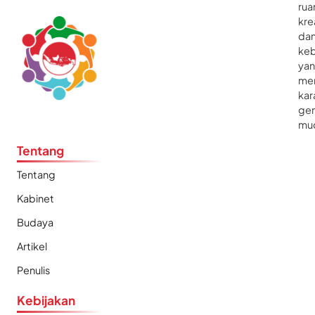
rua
kre
da
ke
ya
me
kar
gen
mu
Tentang
Tentang
Kabinet
Budaya
Artikel
Penulis
Kebijakan