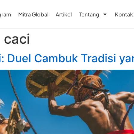
gram
Mitra Global
Artikel
Tentang
Kontak
i caci
i: Duel Cambuk Tradisi ya