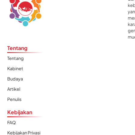
ke
ya
me
kar
gen
mu
Tentang
Tentang
Kabinet
Budaya
Artikel
Penulis
Kebijakan
FAQ
Kebijakan Privasi