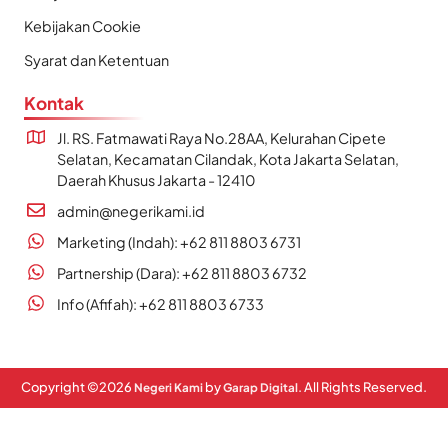
Kebijakan Cookie
Syarat dan Ketentuan
Kontak
Jl. RS. Fatmawati Raya No.28AA, Kelurahan Cipete
Selatan, Kecamatan Cilandak, Kota Jakarta Selatan,
Daerah Khusus Jakarta - 12410
admin@negerikami.id
Marketing (Indah): +62 811 8803 6731
Partnership (Dara): +62 811 8803 6732
Info (Afifah): +62 811 8803 6733
Copyright ©
2026
by
. All Rights Reserved.
Negeri Kami
Garap Digital