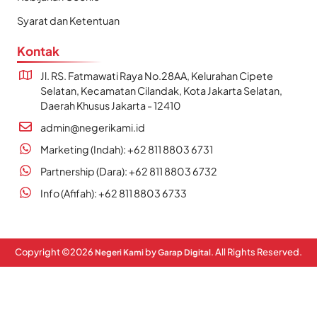
Syarat dan Ketentuan
Kontak
Jl. RS. Fatmawati Raya No.28AA, Kelurahan Cipete
Selatan, Kecamatan Cilandak, Kota Jakarta Selatan,
Daerah Khusus Jakarta - 12410
admin@negerikami.id
Marketing (Indah): +62 811 8803 6731
Partnership (Dara): +62 811 8803 6732
Info (Afifah): +62 811 8803 6733
Copyright ©
2026
by
. All Rights Reserved.
Negeri Kami
Garap Digital