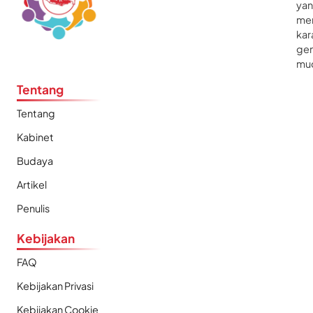
ya
me
kar
gen
mu
Tentang
Tentang
Kabinet
Budaya
Artikel
Penulis
Kebijakan
FAQ
Kebijakan Privasi
Kebijakan Cookie