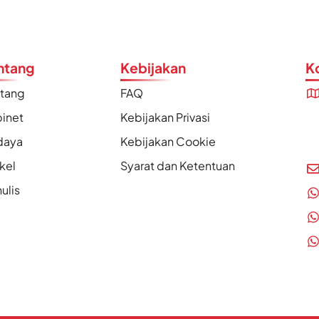
ntang
Kebijakan
K
ntang
FAQ
inet
Kebijakan Privasi
daya
Kebijakan Cookie
ikel
Syarat dan Ketentuan
ulis