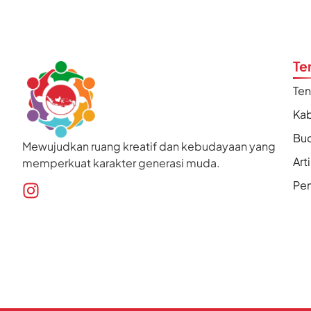
Te
Te
Kab
Bu
Mewujudkan ruang kreatif dan kebudayaan yang
Art
memperkuat karakter generasi muda.
Pen