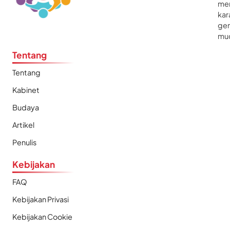
me
kar
gen
mu
Tentang
Tentang
Kabinet
Budaya
Artikel
Penulis
Kebijakan
FAQ
Kebijakan Privasi
Kebijakan Cookie