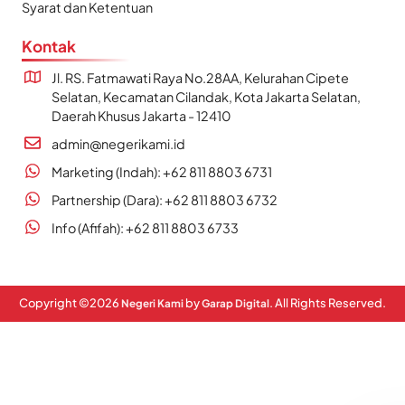
Syarat dan Ketentuan
Kontak
Jl. RS. Fatmawati Raya No.28AA, Kelurahan Cipete
Selatan, Kecamatan Cilandak, Kota Jakarta Selatan,
Daerah Khusus Jakarta - 12410
admin@negerikami.id
Marketing (Indah): +62 811 8803 6731
Partnership (Dara): +62 811 8803 6732
Info (Afifah): +62 811 8803 6733
Copyright ©
2026
by
. All Rights Reserved.
Negeri Kami
Garap Digital