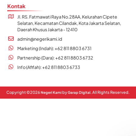
Kontak
Jl. RS. Fatmawati Raya No.28AA, Kelurahan Cipete
Selatan, Kecamatan Cilandak, Kota Jakarta Selatan,
Daerah Khusus Jakarta - 12410
admin@negerikami.id
Marketing (Indah): +62 811 8803 6731
Partnership (Dara): +62 811 8803 6732
Info (Afifah): +62 811 8803 6733
Copyright ©
2026
by
. All Rights Reserved.
Negeri Kami
Garap Digital