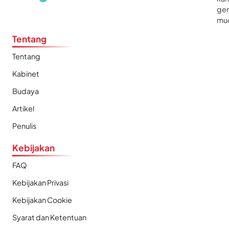
gen
mu
Tentang
Tentang
Kabinet
Budaya
Artikel
Penulis
Kebijakan
FAQ
Kebijakan Privasi
Kebijakan Cookie
Syarat dan Ketentuan