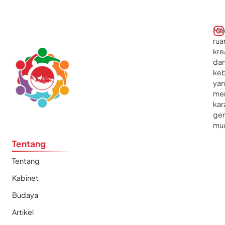
Me
rua
kre
da
ke
ya
me
kar
gen
mu
Tentang
Tentang
Kabinet
Budaya
Artikel