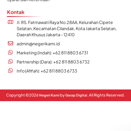
Kontak
Jl. RS. Fatmawati Raya No.28AA, Kelurahan Cipete
Selatan, Kecamatan Cilandak, Kota Jakarta Selatan,
Daerah Khusus Jakarta - 12410
admin@negerikami.id
Marketing (Indah): +62 811 8803 6731
Partnership (Dara): +62 811 8803 6732
Info (Afifah): +62 811 8803 6733
Copyright ©
2026
by
. All Rights Reserved.
Negeri Kami
Garap Digital