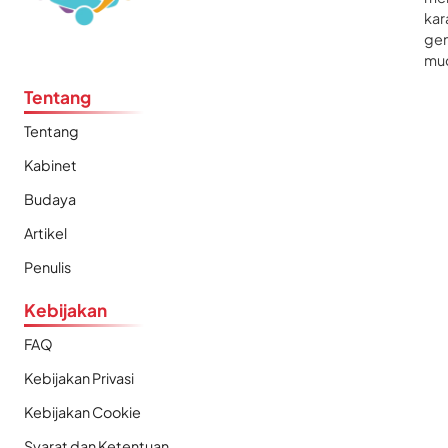
kar
gen
mu
Tentang
Tentang
Kabinet
Budaya
Artikel
Penulis
Kebijakan
FAQ
Kebijakan Privasi
Kebijakan Cookie
Syarat dan Ketentuan