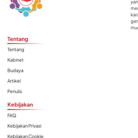
ya
me
kar
gen
mu
Tentang
Tentang
Kabinet
Budaya
Artikel
Penulis
Kebijakan
FAQ
Kebijakan Privasi
Kebijakan Cookie