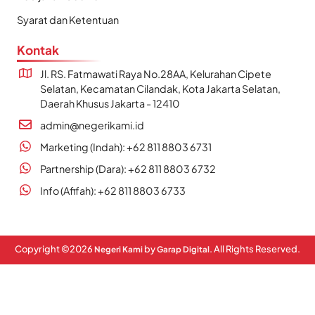
Syarat dan Ketentuan
Kontak
Jl. RS. Fatmawati Raya No.28AA, Kelurahan Cipete
Selatan, Kecamatan Cilandak, Kota Jakarta Selatan,
Daerah Khusus Jakarta - 12410
admin@negerikami.id
Marketing (Indah): +62 811 8803 6731
Partnership (Dara): +62 811 8803 6732
Info (Afifah): +62 811 8803 6733
Copyright ©
2026
by
. All Rights Reserved.
Negeri Kami
Garap Digital