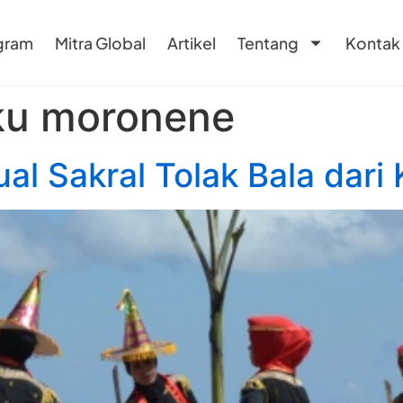
gram
Mitra Global
Artikel
Tentang
Kontak
ku moronene
al Sakral Tolak Bala dari