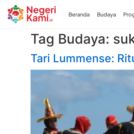
Beranda
Budaya
Pro
Tag Budaya:
su
Tari Lummense: Ritu