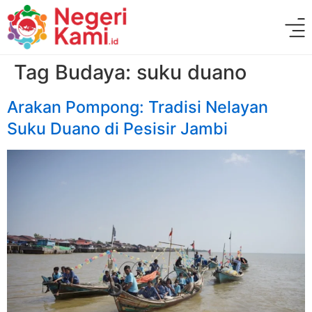
Tag Budaya:
suku duano
Arakan Pompong: Tradisi Nelayan
Suku Duano di Pesisir Jambi