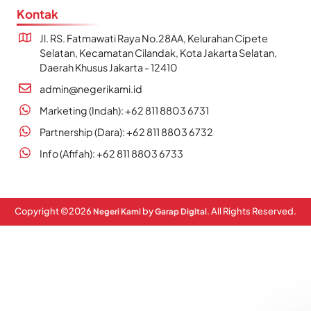
Kontak
Jl. RS. Fatmawati Raya No.28AA, Kelurahan Cipete
Selatan, Kecamatan Cilandak, Kota Jakarta Selatan,
Daerah Khusus Jakarta - 12410
admin@negerikami.id
Marketing (Indah): +62 811 8803 6731
Partnership (Dara): +62 811 8803 6732
Info (Afifah): +62 811 8803 6733
Copyright ©
2026
by
. All Rights Reserved.
Negeri Kami
Garap Digital