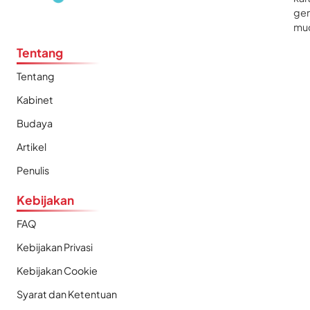
gen
mu
Tentang
Tentang
Kabinet
Budaya
Artikel
Penulis
Kebijakan
FAQ
Kebijakan Privasi
Kebijakan Cookie
Syarat dan Ketentuan