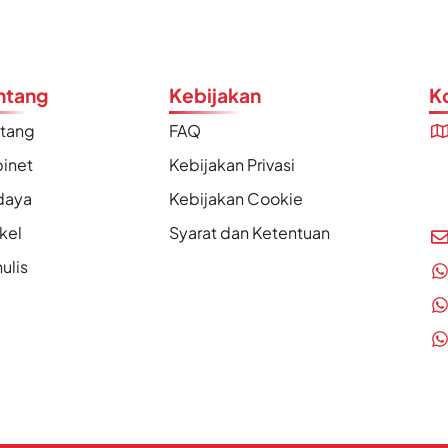
ntang
Kebijakan
K
ntang
FAQ
inet
Kebijakan Privasi
daya
Kebijakan Cookie
ikel
Syarat dan Ketentuan
ulis