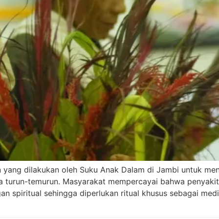
 yang dilakukan oleh Suku Anak Dalam di Jambi untuk meng
 turun-temurun. Masyarakat mempercayai bahwa penyakit tid
an spiritual sehingga diperlukan ritual khusus sebagai m