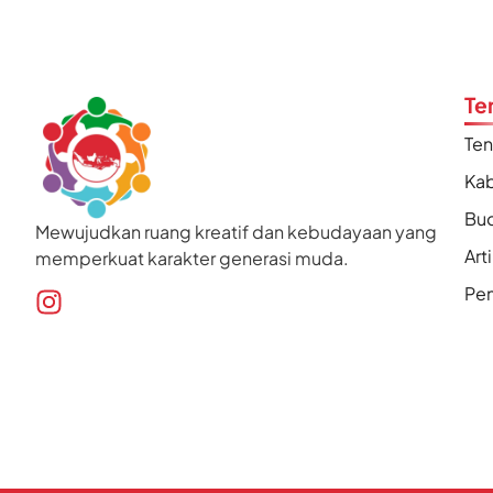
Te
Te
Kab
Bu
Mewujudkan ruang kreatif dan kebudayaan yang
Art
memperkuat karakter generasi muda.
Pen