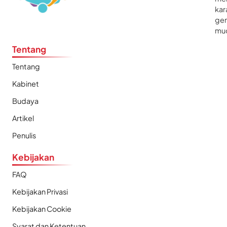
kar
gen
mu
Tentang
Tentang
Kabinet
Budaya
Artikel
Penulis
Kebijakan
FAQ
Kebijakan Privasi
Kebijakan Cookie
Syarat dan Ketentuan